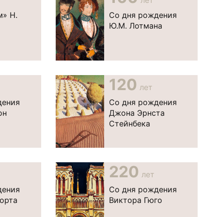
лет
» Н.
Со дня рождения
Ю.М. Лотмана
120
лет
дения
Со дня рождения
он
Джона Эрнста
Стейнбека
220
лет
дения
Со дня рождения
орта
Виктора Гюго