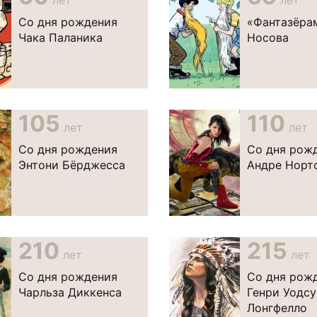
лет
лет
Со дня рождения
«Фантазёрам
Чака Паланика
Носова
105
110
лет
лет
Со дня рождения
Со дня рож
Энтони Бёрджесса
Андре Норт
210
215
лет
лет
Со дня рождения
Со дня рож
Чарльза Диккенса
Генри Уодсу
Лонгфелло