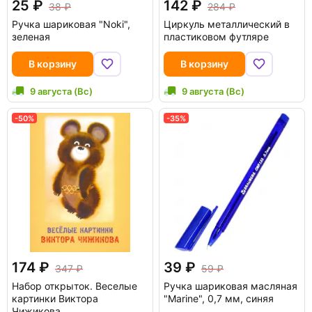
25
142
38
284
Ручка шариковая "Noki",
Циркуль металлический в
зеленая
пластиковом футляре
В корзину
В корзину
9 августа (Вс)
9 августа (Вс)
-50%
-35%
174
39
347
59
Набор открыток. Веселые
Ручка шариковая масляная
картинки Виктора
"Marine", 0,7 мм, синяя
Чижикова