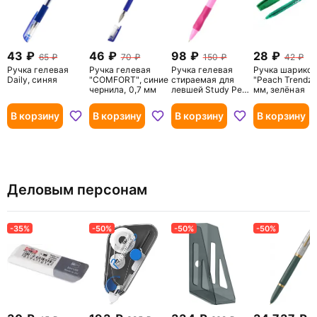
43
46
98
28
65
70
150
42
Ручка гелевая
Ручка гелевая
Ручка гелевая
Ручка шарико
Daily, синяя
"COMFORT", синие
стираемая для
"Peach Trendz",
чернила, 0,7 мм
левшей Study Pen,
мм, зелёная
синяя
В корзину
В корзину
В корзину
В корзину
Деловым персонам
-35%
-50%
-50%
-50%