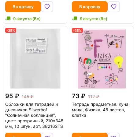
В корзину
В корзину
9 августа (Вс)
9 августа (Вс)
-35%
-35%
95
73
145
112
Обложки для тетрадей и
Тетрадь предметная. Куча
дневников Silwerhof
мала, Физика, 48 листов,
"Солнечная коллекция",
клетка
цвет: прозрачный, 210x345
мм, 10 штук, арт. 382162TS