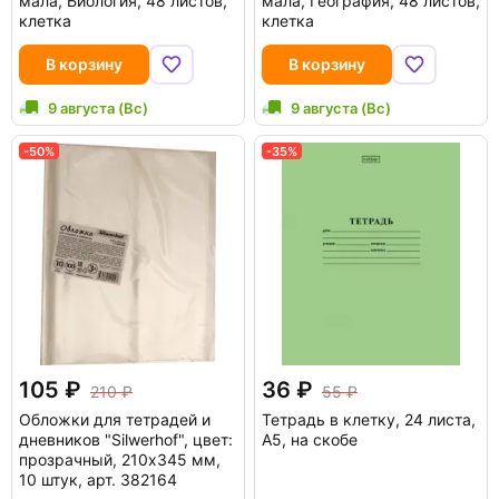
мала, Биология, 48 листов,
мала, География, 48 листов,
клетка
клетка
В корзину
В корзину
9 августа (Вс)
9 августа (Вс)
-50%
-35%
105
36
210
55
Обложки для тетрадей и
Тетрадь в клетку, 24 листа,
дневников "Silwerhof", цвет:
А5, на скобе
прозрачный, 210x345 мм,
10 штук, арт. 382164