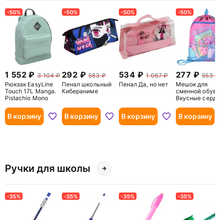
-50%
-50%
-50%
-50%
1 552
292
534
277
3 104
583
1 067
553
Рюкзак EasyLine
Пенал школьный
Пенал Да, но нет
Мешок для
Touch 17L Manga.
Кибераниме
сменной обуви
Pistachio Mono
Вкусные серде
В корзину
В корзину
В корзину
В корзину
Ручки для школы
-35%
-35%
-35%
-35%