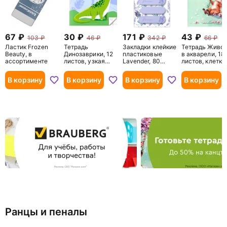
67
30
171
43
103
46
342
66
Ластик Frozen
Тетрадь
Закладки клейкие
Тетрадь Живо
Beauty, в
Динозаврики, 12
пластиковые
в акварели, 18
ассортименте
листов, узкая
Lavender, 80
листов, клетка,
линия, в
листов
А5+, в
ассортименте
ассортименте
В корзину
В корзину
В корзину
В корзину
Ранцы и пеналы