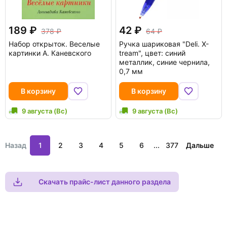
189
42
378
64
Набор открыток. Веселые
Ручка шариковая "Deli. X-
картинки А. Каневского
tream", цвет: синий
металлик, синие чернила,
0,7 мм
В корзину
В корзину
9 августа (Вс)
9 августа (Вс)
Назад
1
2
3
4
5
6
...
377
Дальше
Скачать прайс-лист данного раздела