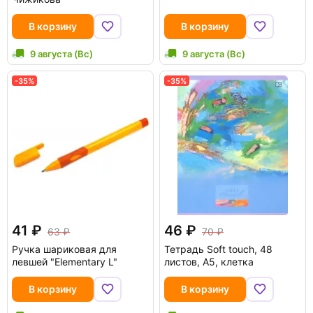
В корзину
В корзину
9 августа (Вс)
9 августа (Вс)
-35%
-35%
41
46
63
70
Ручка шариковая для
Тетрадь Soft touch, 48
левшей "Elementary L"
листов, А5, клетка
В корзину
В корзину