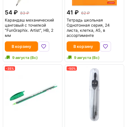
54
41
83
62
Карандаш механический
Тетрадь школьная
цанговый с точилкой
Однотонная серия, 24
"FunGraphix. Artist", HB, 2
листа, клетка, А5, в
мм
ассортименте
В корзину
В корзину
9 августа (Вс)
9 августа (Вс)
-35%
-50%