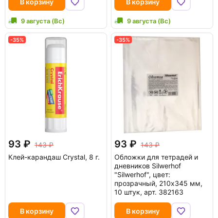
В корзину
В корзину
9 августа (Вс)
9 августа (Вс)
-35%
-35%
93
93
143
143
Клей-карандаш Crystal, 8 г.
Обложки для тетрадей и
дневников Silwerhof
"Silwerhof", цвет:
прозрачный, 210x345 мм,
10 штук, арт. 382163
В корзину
В корзину