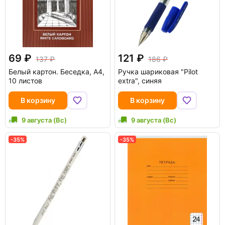
69
121
137
186
Белый картон. Беседка, А4,
Ручка шариковая "Pilot
10 листов
extra", синяя
В корзину
В корзину
9 августа (Вс)
9 августа (Вс)
-35%
-35%