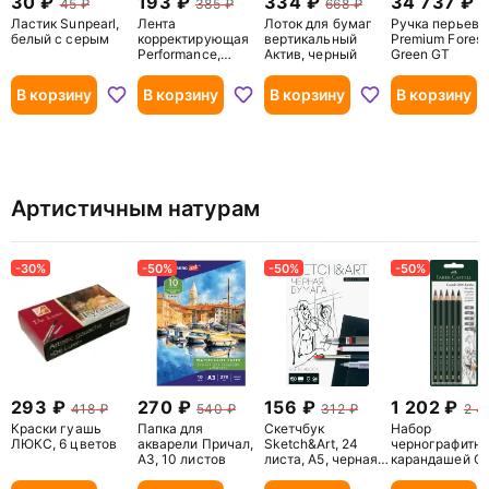
30
193
334
34 737
45
385
668
6
Ластик Sunpearl,
Лента
Лоток для бумаг
Ручка перьева
белый с серым
корректирующая
вертикальный
Premium Forest
Performance,
Актив, черный
Green GT
5ммх6м
В корзину
В корзину
В корзину
В корзину
Артистичным натурам
-30%
-50%
-50%
-50%
293
270
156
1 202
418
540
312
2 4
Краски гуашь
Папка для
Скетчбук
Набор
ЛЮКС, 6 цветов
акварели Причал,
Sketch&Art, 24
чернографитн
А3, 10 листов
листа, А5, черная
карандашей Cas
бумага
9000 Jumbo, 5