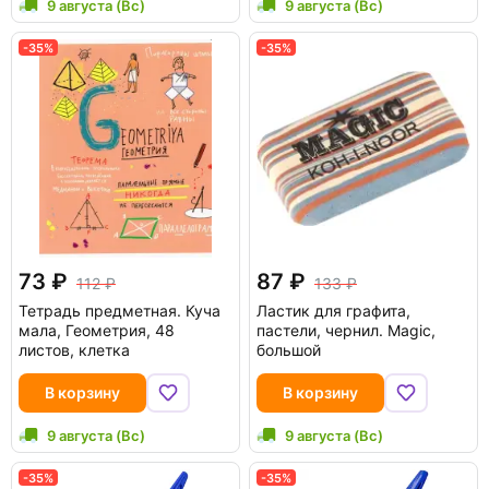
9 августа (Вс)
9 августа (Вс)
-35%
-35%
73
87
112
133
Тетрадь предметная. Куча
Ластик для графита,
мала, Геометрия, 48
пастели, чернил. Magic,
листов, клетка
большой
В корзину
В корзину
9 августа (Вс)
9 августа (Вс)
-35%
-35%