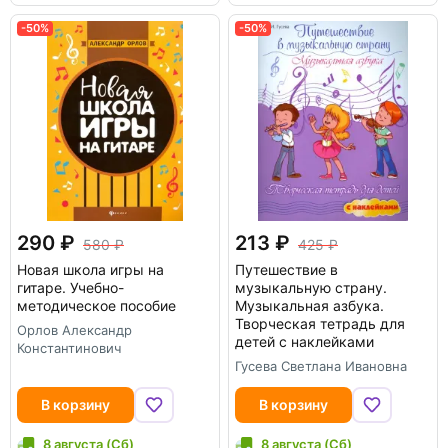
-50%
-50%
290
213
580
425
Новая школа игры на
Путешествие в
гитаре. Учебно-
музыкальную страну.
методическое пособие
Музыкальная азбука.
Творческая тетрадь для
Орлов Александр
детей с наклейками
Константинович
Гусева Светлана Ивановна
В корзину
В корзину
8 августа (Сб)
8 августа (Сб)