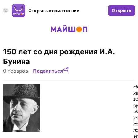
Открыть
Открыть в приложении
150 лет со дня рождения И.А.
Бунина
0 товаров
Поделиться
«К
ка
в
бу
о
ко
с
п
э