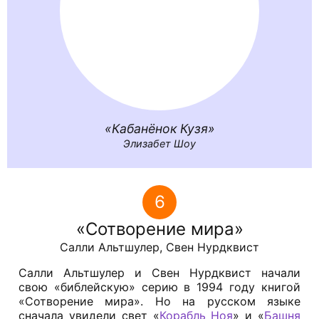
Кабанёнок Кузя
Элизабет Шоу
6
Сотворение мира
Салли Альтшулер, Свен Нурдквист
Салли Альтшулер и Свен Нурдквист начали
свою «библейскую» серию в 1994 году книгой
«Сотворение мира». Но на русском языке
сначала увидели свет «
Корабль Ноя
» и «
Башня