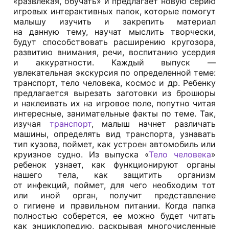
«развлекая, обучать» и предлагает новую серию
игровых интерактивных папок, которые помогут
малышу изучить и закрепить материал
на данную тему, научат мыслить творчески,
будут способствовать расширению кругозора,
развитию внимания, речи, воспитанию усердия
и аккуратности. Каждый выпуск —
увлекательная экскурсия по определенной теме:
транспорт, тело человека, космос и др. Ребенку
предлагается вырезать заготовки из брошюры
и наклеивать их на игровое поле, попутно читая
интересные, занимательные факты по теме. Так,
изучая
транспорт
, малыш начнет различать
машины, определять вид транспорта, узнавать
тип кузова, поймет, как устроен автомобиль или
круизное судно. Из выпуска «
Тело человека
»
ребенок узнает, как функционируют органы
нашего тела, как защитить организм
от инфекций, поймет, для чего необходим тот
или иной орган, получит представление
о гигиене и правильном питании. Когда папка
полностью соберется, ее можно будет читать
как энциклопедию, раскрывая многочисленные