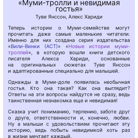
Муми-тролли и невидимая
гостья
Туве Янссон, Алекс Хариди
Теперь истории о Муми-семействе могут
прочитать даже самые маленькие читатели.
Именно для них создана серия издательства
«
Вили-Винки (АСТ)
» «
Новые истории муми-
троллей
», в которую вошли книги детского
писателя Алекса Хариди, основанные
на оригинальных сюжетах Туве Янссон
и адаптированные специально для малышей.
Однажды в Муми-доле появилась необычная
гостья. Кто она такая? Как она выглядит?
Ответы на эти вопросы найдутся не сразу, ведь
таинственная незнакомка еще и невидимая!
Сказка учит пониманию, терпению, заботе друг
о друге, ответственности и, конечно, любви.
Ну а малыши с удовольствием прочитают эту
историю, ведь побыть невидимкой хоть раз
в жизни мечтает каждый.