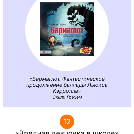
Бармаглот. Фантастическое
продолжение баллады Льюиса
Кэрролла
Оккли Грэхем
12
Вредная девчонка в школе