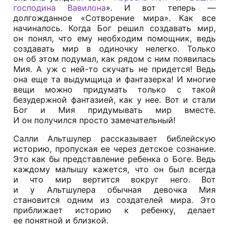
господина Вавилона
». И вот теперь —
долгожданное «Сотворение мира». Как все
начиналось. Когда Бог решил создавать мир,
он понял, что ему необходим помощник, ведь
создавать мир в одиночку нелегко. Только
он об этом подумал, как рядом с ним появилась
Мия. А уж с ней-то скучать не придется! Ведь
она еще та выдумщица и фантазерка! И многие
вещи можно придумать только с такой
безудержной фантазией, как у нее. Вот и стали
Бог и Мия придумывать мир вместе.
И он получился просто замечательный!
Салли Альтшулер рассказывает библейскую
историю, пропуская ее через детское сознание.
Это как бы представление ребенка о Боге. Ведь
каждому малышу кажется, что он был всегда
и что мир вертится вокруг него. Вот
и у Альтшулера обычная девочка Мия
становится одним из создателей мира. Это
приближает историю к ребенку, делает
ее понятной и близкой.