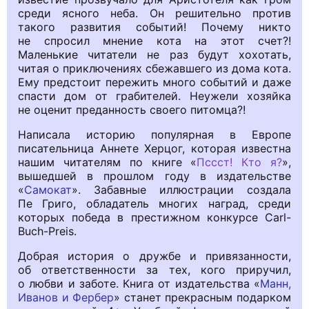
среди ясного неба. Он решительно против
такого развития событий! Почему никто
не спросил мнение кота на этот счет?!
Маленькие читатели не раз будут хохотать,
читая о приключениях сбежавшего из дома кота.
Ему предстоит пережить много событий и даже
спасти дом от грабителей. Неужели хозяйка
не оценит преданность своего питомца?!
Написала историю популярная в Европе
писательница Аннете Херцог, которая известна
нашим читателям по книге «
Пссст! Кто я?
»,
вышедшей в прошлом году в издательстве
«
Самокат
». Забавные иллюстрации создала
Пе Григо, обладатель многих наград, среди
которых победа в престижном конкурсе Carl-
Buch-Preis.
Добрая история о дружбе и привязанности,
об ответственности за тех, кого приручил,
о любви и заботе. Книга от издательства «
Манн,
Иванов и Фербер
» станет прекрасным подарком