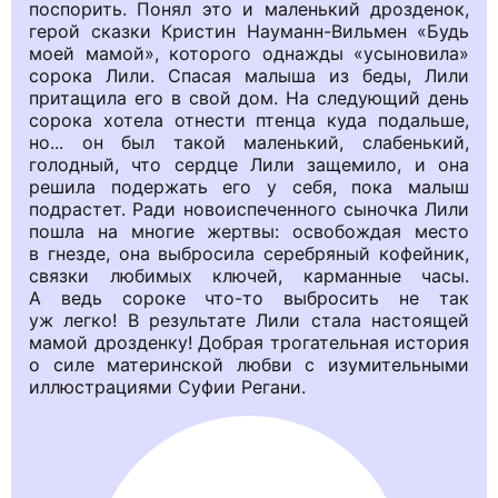
поспорить. Понял это и маленький дрозденок,
герой сказки Кристин Науманн-Вильмен «Будь
моей мамой», которого однажды «усыновила»
сорока Лили. Спасая малыша из беды, Лили
притащила его в свой дом. На следующий день
сорока хотела отнести птенца куда подальше,
но... он был такой маленький, слабенький,
голодный, что сердце Лили защемило, и она
решила подержать его у себя, пока малыш
подрастет. Ради новоиспеченного сыночка Лили
пошла на многие жертвы: освобождая место
в гнезде, она выбросила серебряный кофейник,
связки любимых ключей, карманные часы.
А ведь сороке что-то выбросить не так
уж легко! В результате Лили стала настоящей
мамой дрозденку! Добрая трогательная история
о силе материнской любви с изумительными
иллюстрациями Суфии Регани.