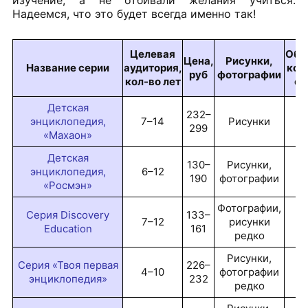
Надеемся, что это будет всегда именно так!
Целевая
Объ
Цена,
Рисунки,
Название серии
аудитория,
кол
руб
фотографии
кол-во лет
ст
Детская
232–
энциклопедия,
7–14
Рисунки
12
299
«Махаон»
Детская
130–
Рисунки,
95
энциклопедия,
6–12
190
фотографии
10
«Росмэн»
Фотографии,
Серия Discovery
133–
7–12
рисунки
3
Education
161
редко
Рисунки,
Серия «Твоя первая
226–
4–10
фотографии
12
энциклопедия»
232
редко