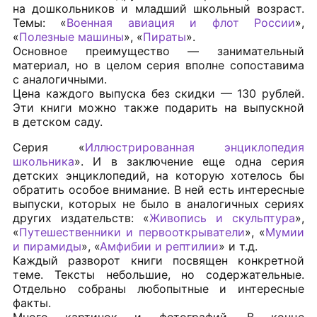
на дошкольников и младший школьный возраст.
Темы: «
Военная авиация и флот России
»,
«
Полезные машины
», «
Пираты
».
Основное преимущество — занимательный
материал, но в целом серия вполне сопоставима
с аналогичными.
Цена каждого выпуска без скидки — 130 рублей.
Эти книги можно также подарить на выпускной
в детском саду.
Серия «
Иллюстрированная энциклопедия
школьника
». И в заключение еще одна серия
детских энциклопедий, на которую хотелось бы
обратить особое внимание. В ней есть интересные
выпуски, которых не было в аналогичных сериях
других издательств: «
Живопись и скульптура
»,
«
Путешественники и первооткрыватели
», «
Мумии
и пирамиды
», «
Амфибии и рептилии
» и т.д.
Каждый разворот книги посвящен конкретной
теме. Тексты небольшие, но содержательные.
Отдельно собраны любопытные и интересные
факты.