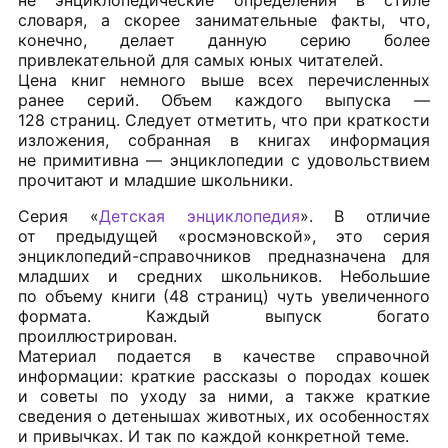
не энциклопедические определения в стиле
словаря, а скорее занимательные факты, что,
конечно, делает данную серию более
привлекательной для самых юных читателей.
Цена книг немного выше всех перечисленных
ранее серий. Объем каждого выпуска —
128 страниц. Следует отметить, что при краткости
изложения, собранная в книгах информация
не примитивна — энциклопедии с удовольствием
прочитают и младшие школьники.
Серия «
Детская энциклопедия
». В отличие
от предыдущей «росмэновской», это серия
энциклопедий-справочников предназначена для
младших и средних школьников. Небольшие
по объему книги (48 страниц) чуть увеличенного
формата. Каждый выпуск богато
проиллюстрирован.
Материал подается в качестве справочной
информации: краткие рассказы о породах кошек
и советы по уходу за ними, а также краткие
сведения о детенышах животных, их особенностях
и привычках. И так по каждой конкретной теме.