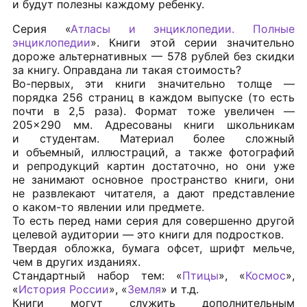
и будут полезны каждому ребенку.
Серия «
Атласы и энциклопедии. Полные
энциклопедии
». Книги этой серии значительно
дороже альтернативных — 578 рублей без скидки
за книгу. Оправдана ли такая стоимость?
Во-первых, эти книги значительно толще —
порядка 256 страниц в каждом выпуске (то есть
почти в 2,5 раза). Формат тоже увеличен —
205×290 мм. Адресованы книги школьникам
и студентам. Материал более сложный
и объемный, иллюстраций, а также фотографий
и репродукций картин достаточно, но они уже
не занимают основное пространство книги, они
не развлекают читателя, а дают представление
о каком-то явлении или предмете.
То есть перед нами серия для совершенно другой
целевой аудитории — это книги для подростков.
Твердая обложка, бумага офсет, шрифт мельче,
чем в других изданиях.
Стандартный набор тем: «
Птицы
», «
Космос
»,
«
История России
», «
Земля
» и т.д.
Книги могут служить дополнительным