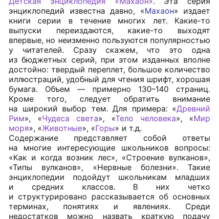
Детская энциклопедия «Махаон»
. Эта серия
энциклопедий известна давно, «
Махаон
» издает
книги серии в течение многих лет. Какие-то
выпуски переиздаются, какие-то выходят
впервые, но неизменно пользуются популярностью
у читателей. Сразу скажем, что это одна
из бюджетных серий, при этом изданных вполне
достойно: твердый переплет, большое количество
иллюстраций, удобный для чтения шрифт, хорошая
бумага. Объем — примерно 130–140 страниц.
Кроме того, следует обратить внимание
на широкий выбор тем. Для примера: «
Древний
Рим
», «
Чудеса света
», «
Тело человека
», «
Мир
моря
», «
Животные
», «
Горы
» и т.д.
Содержание представляет собой ответы
на многие интересующие школьников вопросы:
«Как и когда возник лес», «Строение вулканов»,
«Типы вулканов», «Нервные болезни». Такие
энциклопедии подойдут школьникам младших
и средних классов. В них четко
и структурировано рассказывается об основных
терминах, понятиях и явлениях. Среди
недостатков можно назвать краткую подачу