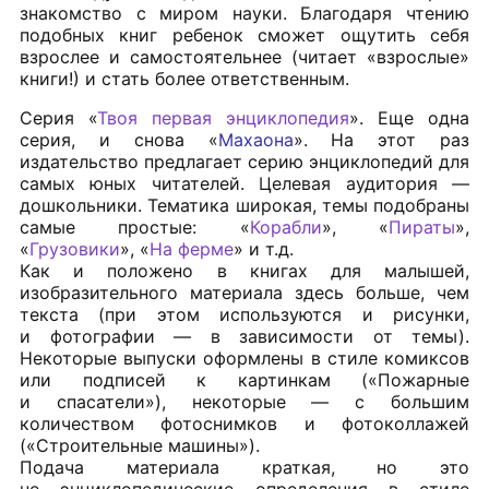
знакомство с миром науки. Благодаря чтению
подобных книг ребенок сможет ощутить себя
взрослее и самостоятельнее (читает «взрослые»
книги!) и стать более ответственным.
Серия «
Твоя первая энциклопедия
». Еще одна
серия, и снова «
Махаона
». На этот раз
издательство предлагает серию энциклопедий для
самых юных читателей. Целевая аудитория —
дошкольники. Тематика широкая, темы подобраны
самые простые: «
Корабли
», «
Пираты
»,
«
Грузовики
», «
На ферме
» и т.д.
Как и положено в книгах для малышей,
изобразительного материала здесь больше, чем
текста (при этом используются и рисунки,
и фотографии — в зависимости от темы).
Некоторые выпуски оформлены в стиле комиксов
или подписей к картинкам («Пожарные
и спасатели»), некоторые — с большим
количеством фотоснимков и фотоколлажей
(«Строительные машины»).
Подача материала краткая, но это