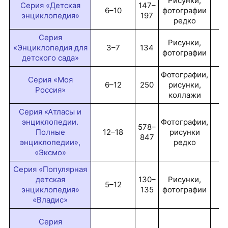
Рисунки,
Серия «Детская
147–
6–10
фотографии
4
энциклопедия»
197
редко
Серия
Рисунки,
«Энциклопедия для
3–7
134
4
фотографии
детского сада»
Фотографии,
Серия «Моя
6–12
250
рисунки,
8
Россия»
коллажи
Серия «Атласы и
энциклопедии.
Фотографии,
578–
Полные
12–18
рисунки
25
847
энциклопедии»,
редко
«Эксмо»
Серия «Популярная
детская
130–
Рисунки,
5–12
6
энциклопедия»
135
фотографии
«Владис»
Серия