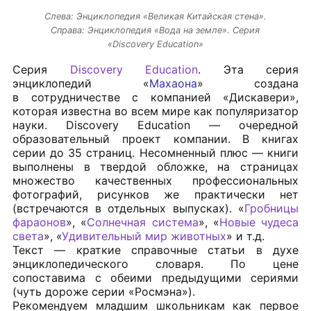
Слева: Энциклопедия «Великая Китайская стена».
Справа: Энциклопедия «Вода на земле». Серия
«Discovery Education»
Серия
Discovery Education
. Эта серия
энциклопедий «
Махаона
» создана
в сотрудничестве с компанией «Дискавери»,
которая известна во всем мире как популяризатор
науки. Discovery Education — очередной
образовательный проект компании. В книгах
серии до 35 страниц. Несомненный плюс — книги
выполнены в твердой обложке, на страницах
множество качественных профессиональных
фотографий, рисунков же практически нет
(встречаются в отдельных выпусках). «
Гробницы
фараонов
», «
Солнечная система
», «
Новые чудеса
света
», «
Удивительный мир животных
» и т.д.
Текст — краткие справочные статьи в духе
энциклопедического словаря. По цене
сопоставима с обеими предыдущими сериями
(чуть дороже серии «Росмэна»).
Рекомендуем младшим школьникам как первое