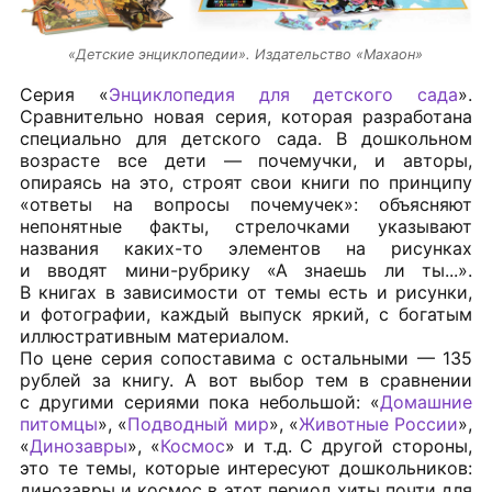
«Детские энциклопедии». Издательство «Махаон»
Серия «
Энциклопедия для детского сада
».
Сравнительно новая серия, которая разработана
специально для детского сада. В дошкольном
возрасте все дети — почемучки, и авторы,
опираясь на это, строят свои книги по принципу
«ответы на вопросы почемучек»: объясняют
непонятные факты, стрелочками указывают
названия каких-то элементов на рисунках
и вводят мини-рубрику «А знаешь ли ты...».
В книгах в зависимости от темы есть и рисунки,
и фотографии, каждый выпуск яркий, с богатым
иллюстративным материалом.
По цене серия сопоставима с остальными — 135
рублей за книгу. А вот выбор тем в сравнении
с другими сериями пока небольшой: «
Домашние
питомцы
», «
Подводный мир
», «
Животные России
»,
«
Динозавры
», «
Космос
» и т.д. С другой стороны,
это те темы, которые интересуют дошкольников:
динозавры и космос в этот период хиты почти для