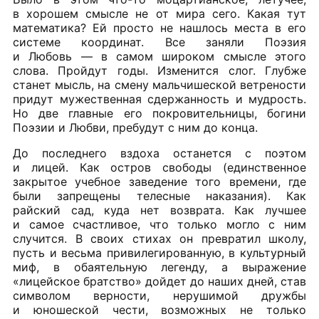
в хорошем смысле не от мира сего. Какая тут
математика? Ей просто не нашлось места в его
системе координат. Все заняли Поэзия
и Любовь — в самом широком смысле этого
слова. Пройдут годы. Изменится слог. Глубже
станет мысль, на смену мальчишеской ветрености
придут мужественная сдержанность и мудрость.
Но две главные его покровительницы, богини
Поэзии и Любви, пребудут с ним до конца.
До последнего вздоха останется с поэтом
и лицей. Как остров свободы (единственное
закрытое учебное заведение того времени, где
были запрещены телесные наказания). Как
райский сад, куда нет возврата. Как лучшее
и самое счастливое, что только могло с ним
случится. В своих стихах он превратил школу,
пусть и весьма привилегированную, в культурный
миф, в обаятельную легенду, а выражение
«лицейское братство» дойдет до наших дней, став
символом верности, нерушимой дружбы
и юношеской чести, возможных не только