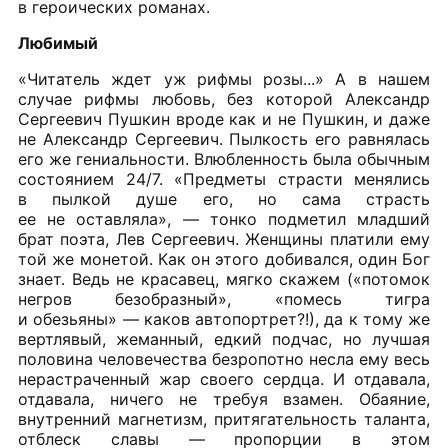
в героических романах.
Любимый
«Читатель ждет уж рифмы розы...» А в нашем
случае рифмы любовь, без которой Александр
Сергеевич Пушкин вроде как и не Пушкин, и даже
не Александр Сергеевич. Пылкость его равнялась
его же гениальности. Влюбленность была обычным
состоянием 24/7. «Предметы страсти менялись
в пылкой душе его, но сама страсть
ее не оставляла», — тонко подметил младший
брат поэта, Лев Сергеевич. Женщины платили ему
той же монетой. Как он этого добивался, один Бог
знает. Ведь не красавец, мягко скажем («потомок
негров безобразный», «помесь тигра
и обезьяны» — каков автопортрет?!), да к тому же
вертлявый, жеманный, едкий подчас, но лучшая
половина человечества безропотно несла ему весь
нерастраченный жар своего сердца. И отдавала,
отдавала, ничего не требуя взамен. Обаяние,
внутренний магнетизм, притягательность таланта,
отблеск славы — пропорции в этом