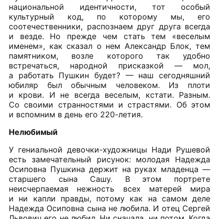
национальной идентичности, тот особый
культурный код, по которому мы, его
соотечественники, распознаем друг друга всегда
и везде. Но прежде чем стать тем «веселым
именем», как сказал о нем Александр Блок, тем
памятником, возле которого так удобно
встречаться, народной присказкой — мол,
а работать Пушкин будет? — наш сегодняшний
юбиляр был обычным человеком. Из плоти
и крови. И не всегда веселым, кстати. Разным.
Со своими странностями и страстями. Об этом
и вспомним в день его 220-летия.
Нелюбимый
У гениальной девочки-художницы Нади Рушевой
есть замечательный рисунок: молодая Надежда
Осиповна Пушкина держит на руках младенца —
старшего сына Сашу. В этом портрете
неисчерпаемая нежность всех матерей мира
и ни капли правды, потому как на самом деле
Надежда Осиповна сына не любила. И отец Сергей
Львович его не любил. Ни сначала, ни потом. Когда