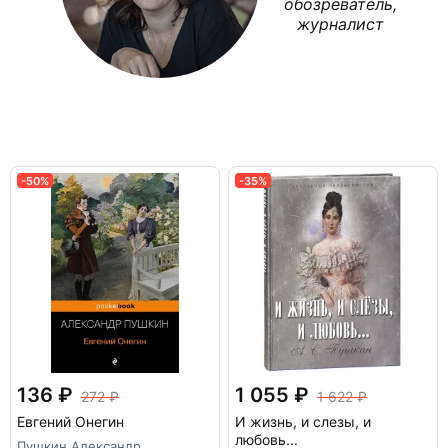
обозреватель,
журналист
-50%
-35%
136
1 055
272
1 622
Евгений Онегин
И жизнь, и слезы, и
любовь...
Пушкин Александр