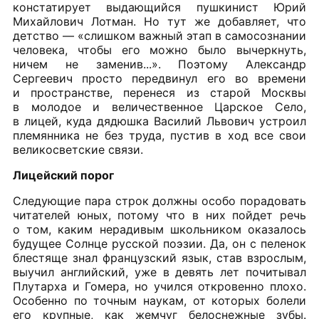
констатирует выдающийся пушкинист Юрий
Михайлович Лотман. Но тут же добавляет, что
детство — «слишком важный этап в самосознании
человека, чтобы его можно было вычеркнуть,
ничем не заменив...». Поэтому Александр
Сергеевич просто передвинул его во времени
и пространстве, перенеся из старой Москвы
в молодое и величественное Царское Село,
в лицей, куда дядюшка Василий Львович устроил
племянника не без труда, пустив в ход все свои
великосветские связи.
Лицейский порог
Следующие пара строк должны особо порадовать
читателей юных, потому что в них пойдет речь
о том, каким нерадивым школьником оказалось
будущее Солнце русской поэзии. Да, он с пеленок
блестяще знал французский язык, став взрослым,
выучил английский, уже в девять лет почитывал
Плутарха и Гомера, но учился откровенно плохо.
Особенно по точным наукам, от которых болели
его крупные, как жемчуг белоснежные зубы.