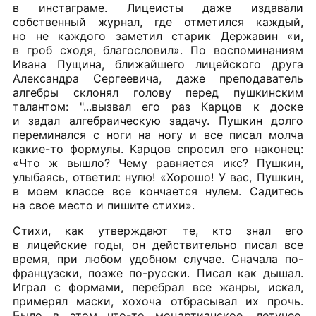
в инстаграме. Лицеисты даже издавали
собственный журнал, где отметился каждый,
но не каждого заметил старик Державин «и,
в гроб сходя, благословил». По воспоминаниям
Ивана Пущина, ближайшего лицейского друга
Александра Сергеевича, даже преподаватель
алгебры склонял голову перед пушкинским
талантом: "...вызвал его раз Карцов к доске
и задал алгебраическую задачу. Пушкин долго
переминался с ноги на ногу и все писал молча
какие-то формулы. Карцов спросил его наконец:
«Что ж вышло? Чему равняется икс? Пушкин,
улыбаясь, ответил: нулю! «Хорошо! У вас, Пушкин,
в моем классе все кончается нулем. Садитесь
на свое место и пишите стихи».
Стихи, как утверждают те, кто знал его
в лицейские годы, он действительно писал все
время, при любом удобном случае. Сначала по-
французски, позже по-русски. Писал как дышал.
Играл с формами, перебрал все жанры, искал,
примерял маски, хохоча отбрасывал их прочь.
Было в этом что-то моцартианское, летучее,