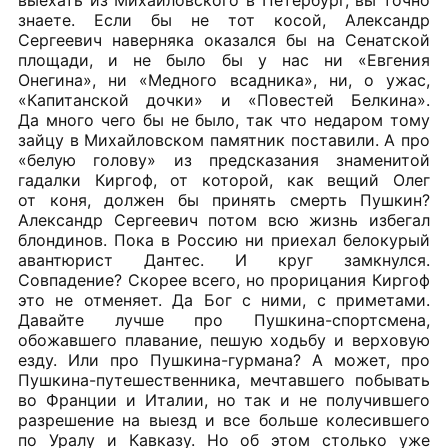
выехать из Михайловского в Петербург, вы точно
знаете. Если бы не тот косой, Александр
Сергеевич наверняка оказался бы на Сенатской
площади, и не было бы у нас ни «Евгения
Онегина», ни «Медного всадника», ни, о ужас,
«Капитанской дочки» и «Повестей Белкина».
Да много чего бы не было, так что недаром тому
зайцу в Михайловском памятник поставили. А про
«белую голову» из предсказания знаменитой
гадалки Киргоф, от которой, как вещий Олег
от коня, должен бы принять смерть Пушкин?
Александр Сергеевич потом всю жизнь избегал
блондинов. Пока в Россию ни приехал белокурый
авантюрист Дантес. И круг замкнулся.
Совпадение? Скорее всего, но прорицания Киргоф
это не отменяет. Да Бог с ними, с приметами.
Давайте лучше про Пушкина-спортсмена,
обожавшего плавание, пешую ходьбу и верховую
езду. Или про Пушкина-гурмана? А может, про
Пушкина-путешественника, мечтавшего побывать
во Франции и Италии, но так и не получившего
разрешение на выезд и все больше колесившего
по Уралу и Кавказу. Но об этом столько уже