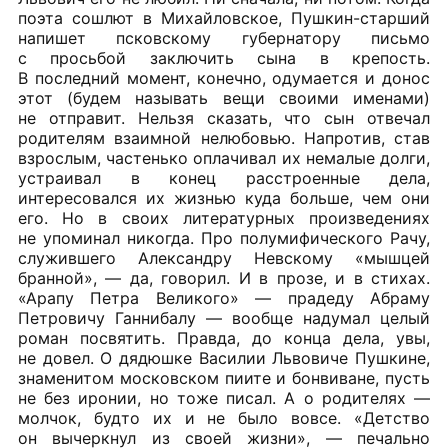
поэта сошлют в Михайловское, Пушкин-старший
напишет псковскому губернатору письмо
с просьбой заключить сына в крепость.
В последний момент, конечно, одумается и донос
этот (будем называть вещи своими именами)
не отправит. Нельзя сказать, что сын отвечал
родителям взаимной нелюбовью. Напротив, став
взрослым, частенько оплачивал их немалые долги,
устраивал в конец расстроенные дела,
интересовался их жизнью куда больше, чем они
его. Но в своих литературных произведениях
не упоминал никогда. Про полумифического Рачу,
служившего Александру Невскому «мышцей
бранной», — да, говорил. И в прозе, и в стихах.
«Арапу Петра Великого» — прадеду Абраму
Петровичу Ганнибалу — вообще надумал целый
роман посвятить. Правда, до конца дела, увы,
не довел. О дядюшке Василии Львовиче Пушкине,
знаменитом московском пиите и бонвиване, пусть
не без иронии, но тоже писал. А о родителях —
молчок, будто их и не было вовсе. «Детство
он вычеркнул из своей жизни», — печально