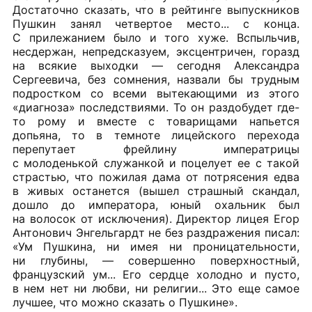
Достаточно сказать, что в рейтинге выпускников
Пушкин занял четвертое место... с конца.
С прилежанием было и того хуже. Вспыльчив,
несдержан, непредсказуем, эксцентричен, горазд
на всякие выходки — сегодня Александра
Сергеевича, без сомнения, назвали бы трудным
подростком со всеми вытекающими из этого
«диагноза» последствиями. То он раздобудет где-
то рому и вместе с товарищами напьется
допьяна, то в темноте лицейского перехода
перепутает фрейлину императрицы
с молоденькой служанкой и поцелует ее с такой
страстью, что пожилая дама от потрясения едва
в живых останется (вышел страшный скандал,
дошло до императора, юный охальник был
на волосок от исключения). Директор лицея Егор
Антонович Энгельгардт не без раздражения писал:
«Ум Пушкина, ни имея ни проницательности,
ни глубины, — совершенно поверхностный,
французский ум... Его сердце холодно и пусто,
в нем нет ни любви, ни религии... Это еще самое
лучшее, что можно сказать о Пушкине».