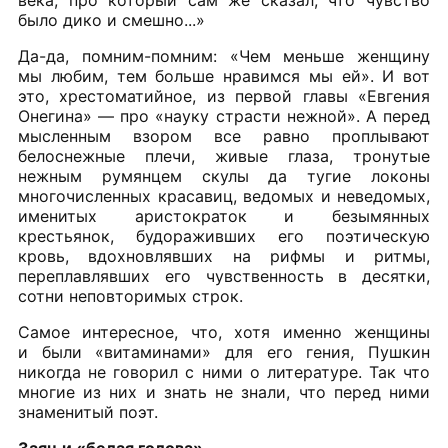
века, про который сам же сказал, что чувство
было дико и смешно...»
Да-да, помним-помним: «Чем меньше женщину
мы любим, тем больше нравимся мы ей». И вот
это, хрестоматийное, из первой главы «Евгения
Онегина» — про «науку страсти нежной». А перед
мысленным взором все равно проплывают
белоснежные плечи, живые глаза, тронутые
нежным румянцем скулы да тугие локоны
многочисленных красавиц, ведомых и неведомых,
именитых аристократок и безымянных
крестьянок, будораживших его поэтическую
кровь, вдохновлявших на рифмы и ритмы,
переплавлявших его чувственность в десятки,
сотни неповторимых строк.
Самое интересное, что, хотя именно женщины
и были «витаминами» для его гения, Пушкин
никогда не говорил с ними о литературе. Так что
многие из них и знать не знали, что перед ними
знаменитый поэт.