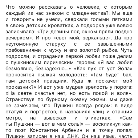
Что можно рассказать о человеке, с которым
каждый из нас знаком с младенчества?! Мы еще
и говорить не умели, сверкали голыми пятками
в своих детских кроватках, а подкорка уже вовсю
записывала: «Три девицы под окном пряли поздно
вечерком». И про «свет мой, зеркальце». Да про
неугомонную старуху с ее завышенными
требованиями к мужу и его золотой рыбке. Чуть
подросли, и страдания первой любви тоже делим
с пушкинским лирическим героем: «Я вас любил
безмолвно, безнадежно...» «Как пух от уст Эола»
проносится пылкая молодость: «Там будет бал,
там детский праздник. Куда ж поскачет мой
проказник?» И вот уже мудрая зрелость у порога:
«На свете счастья нет, но есть покой и воля».
Странствуя по бурному океану жизни, мы даже
не замечаем, что Пушкин всегда рядом: в виде
статуй и портретов, в названиях улиц и станций
метро, на вывесках и этикетках. «Сам
ты Пушкин — вот в чем соль!» — воскликнул как-
то поэт Константин Арбенин и в точку попал:
Пушкин записан в наш ДНК. Он наш язык, часть