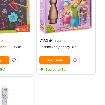
724
1 447
юра, 3 штуки
Роспись по дереву. Феи
у
В корзину
(Вс)
9 августа (Вс)