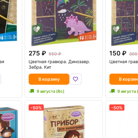
275
150
550
300
ая
Цветная гравюра. Динозавр.
Цветная грав
Зебра. Кит
В корзину
В корзин
9 августа (Вс)
9 августа 
-50%
-50%