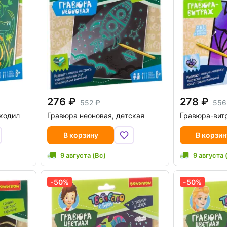
276
278
552
556
кодил
Гравюра неоновая, детская
Гравюра-вит
В корзину
В корзин
9 августа (Вс)
9 августа 
-50%
-50%