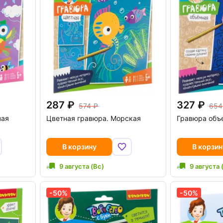
287
327
574
654
чая
Цветная гравюра. Морская
Гравюра объ
В корзину
В корзин
9 августа (Вс)
9 августа 
-50%
-50%