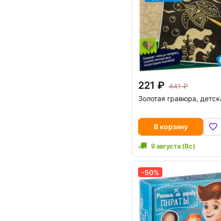
221
441
Золотая гравюра, детск
В корзину
9 августа (Вс)
-50%