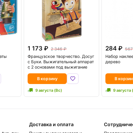
1 173
284
2 346
567
раты
Французское творчество. Досуг
Набор наклее
с Буки. Выжигательный аппарат
дерево
с 2 основами под выжигание
В корзину
В корзин
9 августа (Вс)
9 августа 
Доставка и оплата
Сотрудниче