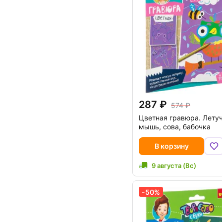
287
574
Цветная гравюра. Лету
мышь, сова, бабочка
В корзину
9 августа (Вс)
-50%