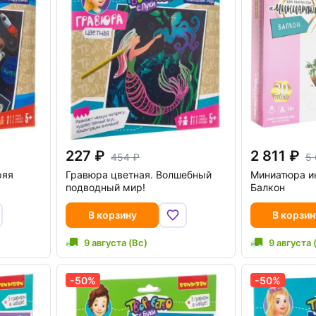
227
2 811
454
5 
ряя
Гравюра цветная. Волшебный
Миниатюра и
подводный мир!
Балкон
В корзину
В корзин
9 августа (Вс)
9 августа 
-50%
-50%