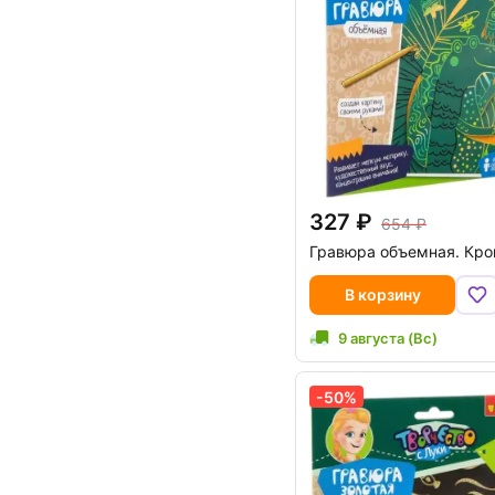
327
654
Гравюра объемная. Кро
В корзину
9 августа (Вс)
-50%