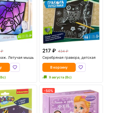
217
434
раж. Летучая мышь
Серебряная гравюра, детская
у
В корзину
(Вс)
9 августа (Вс)
-50%