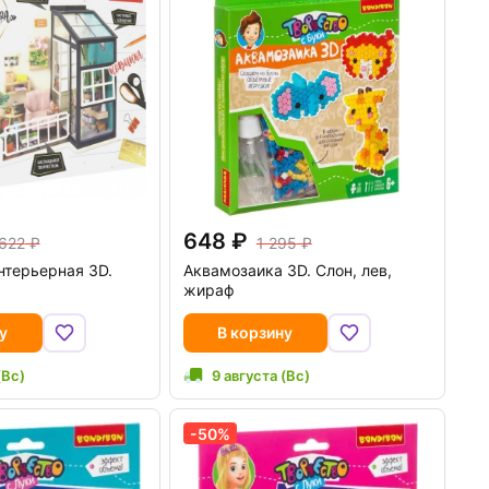
648
622
1 295
нтерьерная 3D.
Аквамозаика 3D. Слон, лев,
жираф
у
В корзину
(Вс)
9 августа (Вс)
-50%