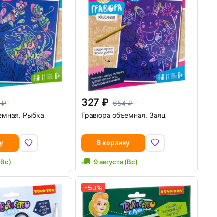
327
654
емная. Рыбка
Гравюра объемная. Заяц
у
В корзину
(Вс)
9 августа (Вс)
-50%