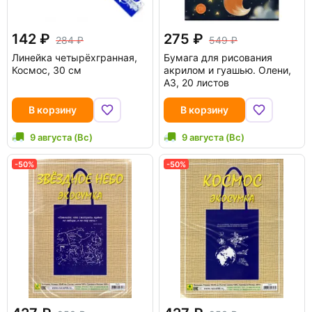
142
275
284
549
Линейка четырёхгранная,
Бумага для рисования
Космос, 30 см
акрилом и гуашью. Олени,
А3, 20 листов
В корзину
В корзину
9 августа (Вс)
9 августа (Вс)
-50%
-50%