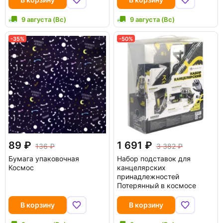
9 августа (Вс)
9 августа (Вс)
-35%
-50%
89
1 691
136
3 382
Бумага упаковочная
Набор подставок для
Космос
канцелярских
принадлежностей
Потерянный в космосе
В корзину
В корзину