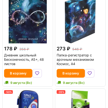
178
273
356
546
Дневник школьный
Папка-регистратор с
Бесконечность, А5+, 48
арочным механизмом
листов
Космос, А4
В корзину
В корзину
9 августа (Вс)
9 августа (Вс)
-50%
-35%