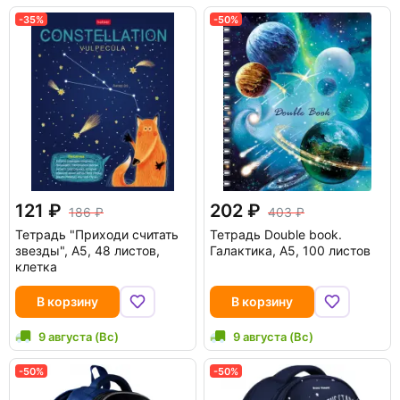
-35%
-50%
121
202
186
403
Тетрадь "Приходи считать
Тетрадь Double book.
звезды", А5, 48 листов,
Галактика, А5, 100 листов
клетка
В корзину
В корзину
9 августа (Вс)
9 августа (Вс)
-50%
-50%