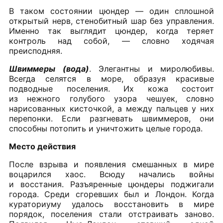
В таком состоянии цюндер — один сплошной
открытый нерв, стенобитный шар без управления.
Именно так выглядит цюндер, когда теряет
контроль над собой, — словно ходячая
преисподняя.
Швиммеры (вода)
. Элегантны и миролюбивы.
Всегда селятся в море, образуя красивые
подводные поселения. Их кожа состоит
из нежного голубого узора чешуек, словно
нарисованных кисточкой, а между пальцев у них
перепонки. Если разгневать швиммеров, они
способны потопить и уничтожить целые города.
Место действия
После взрыва и появления смешанных в мире
воцарился хаос. Всюду начались войны
и восстания. Разъяренные цюндеры поджигали
города. Среди сгоревших был и Лондон. Когда
кураториуму удалось восстановить в мире
порядок, поселения стали отстраивать заново.