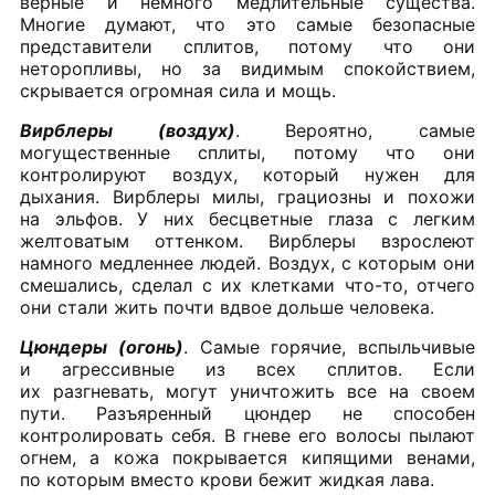
верные и немного медлительные существа.
Многие думают, что это самые безопасные
представители сплитов, потому что они
неторопливы, но за видимым спокойствием,
скрывается огромная сила и мощь.
Вирблеры (воздух)
. Вероятно, самые
могущественные сплиты, потому что они
контролируют воздух, который нужен для
дыхания. Вирблеры милы, грациозны и похожи
на эльфов. У них бесцветные глаза с легким
желтоватым оттенком. Вирблеры взрослеют
намного медленнее людей. Воздух, с которым они
смешались, сделал с их клетками что-то, отчего
они стали жить почти вдвое дольше человека.
Цюндеры (огонь)
. Самые горячие, вспыльчивые
и агрессивные из всех сплитов. Если
их разгневать, могут уничтожить все на своем
пути. Разъяренный цюндер не способен
контролировать себя. В гневе его волосы пылают
огнем, а кожа покрывается кипящими венами,
по которым вместо крови бежит жидкая лава.