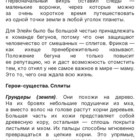
Первоначальный вихрь оставил следы —
маленькие воронки, через которые можно
за очень короткое время путешествовать
из одной точки земли в любой уголок планеты.
Для Элейн было бы большой честью принадлежать
к команде бегунов, потому что они защищают
человечество от смешанных — сплитов. Фриков —
как ихеще пренебрежительно называют.
Положение бегуна не только повысит
ее репутацию, но и даст возможность отомстить
тем, кто отнял у нее самое важное в мире — маму.
Это то, чего она ждала всю жизнь.
Герои-существа. Сплиты
Грундеры (земля)
. Они похожи на дерево.
На их бровях небольшие подушечки из мха,
а вместо волос на голове растут корни деревьев.
Большая часть их кожи представляет собой
древесную кору, остальная — сплошь покрыта
листьями и мхом. Их пальцы способны мгновенно
превращаться в цепкие корни. Это упрямые,