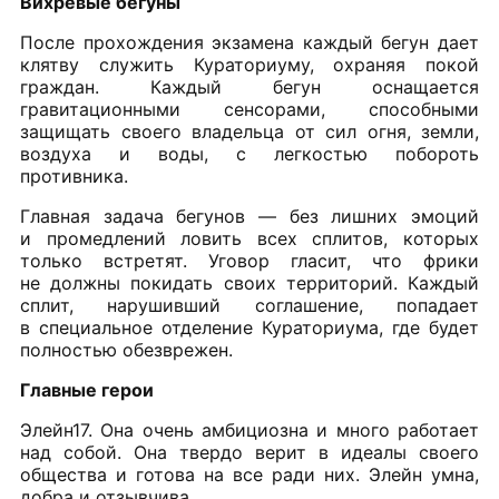
Вихревые бегуны
После прохождения экзамена каждый бегун дает
клятву служить Кураториуму, охраняя покой
граждан. Каждый бегун оснащается
гравитационными сенсорами, способными
защищать своего владельца от сил огня, земли,
воздуха и воды, с легкостью побороть
противника.
Главная задача бегунов — без лишних эмоций
и промедлений ловить всех сплитов, которых
только встретят. Уговор гласит, что фрики
не должны покидать своих территорий. Каждый
сплит, нарушивший соглашение, попадает
в специальное отделение Кураториума, где будет
полностью обезврежен.
Главные герои
Элейн17. Она очень амбициозна и много работает
над собой. Она твердо верит в идеалы своего
общества и готова на все ради них. Элейн умна,
добра и отзывчива.