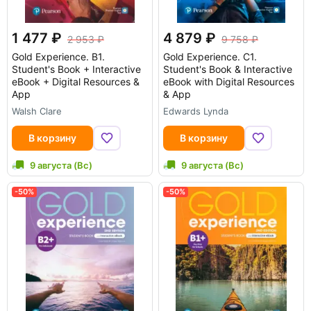
1 477
4 879
2 953
9 758
Gold Experience. B1.
Gold Experience. C1.
Student's Book + Interactive
Student's Book & Interactive
eBook + Digital Resources &
eBook with Digital Resources
App
& App
Walsh Clare
Edwards Lynda
В корзину
В корзину
9 августа (Вс)
9 августа (Вс)
-50%
-50%