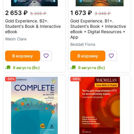
2 653
1 673
5 305
3 346
Gold Experience. B2+.
Gold Experience. B1+.
Student's Book & Interactive
Student's Book + Interactive
eBook
eBook + Digital Resources +
App
Walsh Clare
Beddall Fiona
В корзину
В корзину
9 августа (Вс)
9 августа (Вс)
-50%
-50%