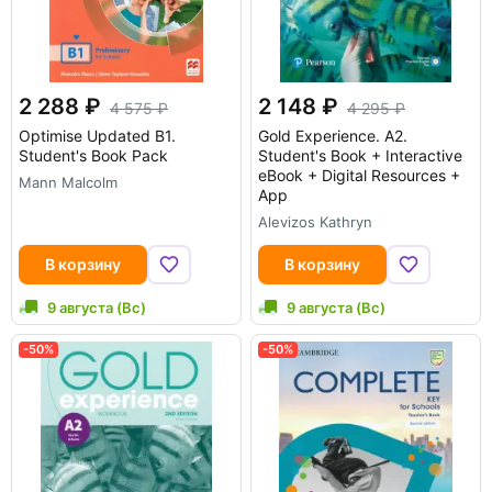
2 288
2 148
4 575
4 295
Optimise Updated B1.
Gold Experience. A2.
Student's Book Pack
Student's Book + Interactive
eBook + Digital Resources +
Mann Malcolm
App
Alevizos Kathryn
В корзину
В корзину
9 августа (Вс)
9 августа (Вс)
-50%
-50%