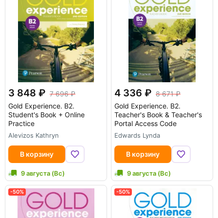
3 848
4 336
7 696
8 671
Gold Experience. B2.
Gold Experience. B2.
Student's Book + Online
Teacher's Book & Teacher's
Practice
Portal Access Code
Alevizos Kathryn
Edwards Lynda
В корзину
В корзину
9 августа (Вс)
9 августа (Вс)
-50%
-50%