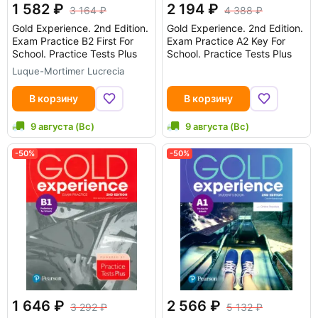
1 582
2 194
3 164
4 388
Gold Experience. 2nd Edition.
Gold Experience. 2nd Edition.
Exam Practice B2 First For
Exam Practice A2 Key For
School. Practice Tests Plus
School. Practice Tests Plus
Luque-Mortimer Lucrecia
В корзину
В корзину
9 августа (Вс)
9 августа (Вс)
-50%
-50%
1 646
2 566
3 292
5 132