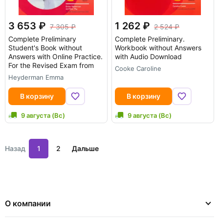
3 653
1 262
7 305
2 524
Complete Preliminary
Complete Preliminary.
Student's Book without
Workbook without Answers
Answers with Online Practice.
with Audio Download
For the Revised Exam from
Cooke Caroline
Heyderman Emma
В корзину
В корзину
9 августа (Вс)
9 августа (Вс)
Назад
1
2
Дальше
О компании