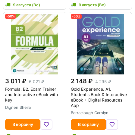
9 августа (Вс)
9 августа (Вс)
-50%
-50%
3 011
2 148
6 021
4 295
Formula. B2. Exam Trainer
Gold Experience. A1.
and Interactive eBook with
Student's Book & Interactive
key
eBook + Digital Resources +
App
Dignen Sheila
Barraclough Carolyn
В корзину
В корзину