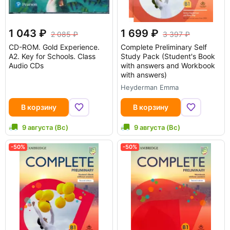
1 043
1 699
2 085
3 397
CD-ROM.
Gold Experience.
Complete Preliminary Self
A2. Key for Schools. Class
Study Pack (Student's Book
Audio CDs
with answers and Workbook
with answers)
Heyderman Emma
В корзину
В корзину
9 августа (Вс)
9 августа (Вс)
-50%
-50%