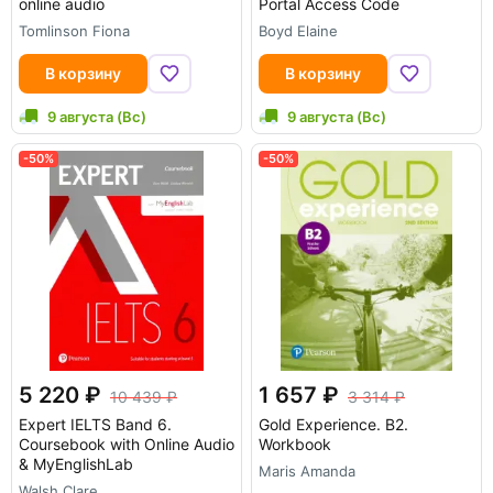
online audio
Portal Access Code
Tomlinson Fiona
Boyd Elaine
В корзину
В корзину
9 августа (Вс)
9 августа (Вс)
-50%
-50%
5 220
1 657
10 439
3 314
Expert IELTS Band 6.
Gold Experience. B2.
Coursebook with Online Audio
Workbook
& MyEnglishLab
Maris Amanda
Walsh Clare