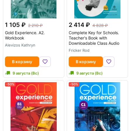
1 105
2 414
2 210
4 828
Gold Experience. A2.
Complete Key for Schools.
Workbook
Teacher's Book with
Downloadable Class Audio
Alevizos Kathryn
Fricker Rod
В корзину
В корзину
9 августа (Вс)
9 августа (Вс)
-50%
-50%