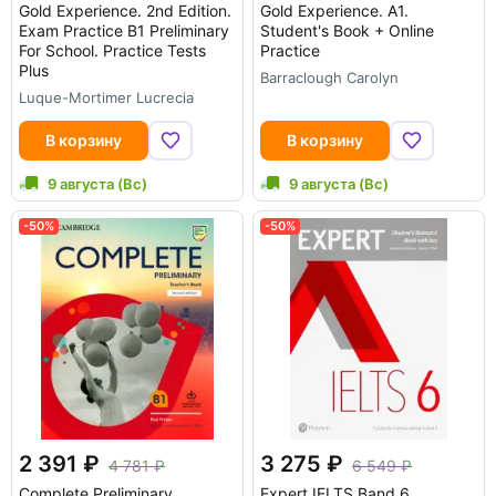
Gold Experience. 2nd Edition.
Gold Experience. A1.
Exam Practice B1 Preliminary
Student's Book + Online
For School. Practice Tests
Practice
Plus
Barraclough Carolyn
Luque-Mortimer Lucrecia
В корзину
В корзину
9 августа (Вс)
9 августа (Вс)
-50%
-50%
2 391
3 275
4 781
6 549
Complete Preliminary.
Expert IELTS Band 6.