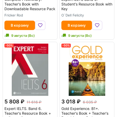
Teacher's Book with
Student's Resource Book with
Downloadable Resource Pack
Key
Fricker Rod
O`Dell Felicity
В корзину
В корзину
9 августа (Вс)
9 августа (Вс)
-50%
-50%
5 808
3 018
11 616
6 035
Expert IELTS. Band 6.
Gold Experience. B1+.
Teacher's Resource Book +
Teacher's Book + Teacher's