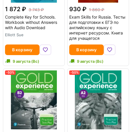
1 872
930
3 743
1 860
Complete Key for Schools.
Exam Skills for Russia. Тесты
Workbook without Answers
для подготовки к ЕГЭ по
with Audio Download
английскому языку с
интернет ресурсом. Книга
Elliott Sue
для учащегося
В корзину
В корзину
9 августа (Вс)
9 августа (Вс)
-50%
-50%