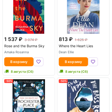
1 537
813
3 074
1 625
Rose and the Burma Sky
Where the Heart Lies
Amaka Rosanna
Dean Ellie
В корзину
В корзину
8 августа (Сб)
8 августа (Сб)
-50%
-50%