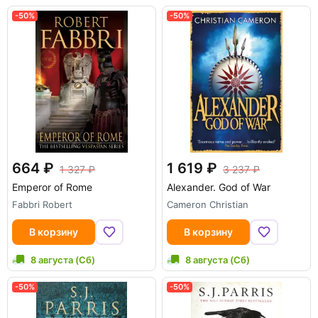
-50%
-50%
664
1 619
1 327
3 237
Emperor of Rome
Alexander. God of War
Fabbri Robert
Cameron Christian
В корзину
В корзину
8 августа (Сб)
8 августа (Сб)
-50%
-50%