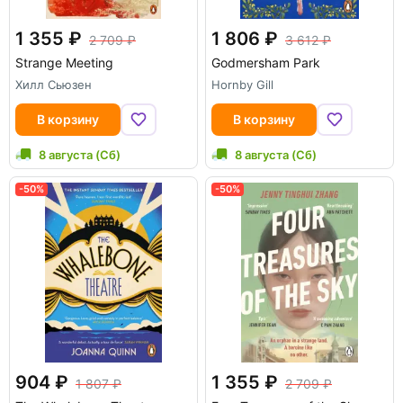
1 355
1 806
2 709
3 612
Strange Meeting
Godmersham Park
Хилл Сьюзен
Hornby Gill
В корзину
В корзину
8 августа (Сб)
8 августа (Сб)
-50%
-50%
904
1 355
1 807
2 709