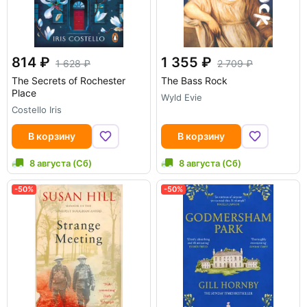
814
1 355
1 628
2 709
The Secrets of Rochester
The Bass Rock
Place
Wyld Evie
Costello Iris
В корзину
В корзину
8 августа (Сб)
8 августа (Сб)
-50%
-50%