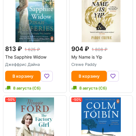
813
904
1 625
1 808
The Sapphire Widow
My Name is Yip
Джеффрис Дайна
Crewe Paddy
В корзину
В корзину
8 августа (Сб)
8 августа (Сб)
-50%
-50%