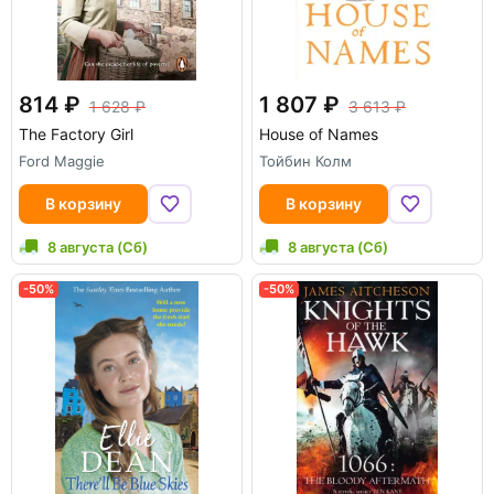
814
1 807
1 628
3 613
The Factory Girl
House of Names
Ford Maggie
Тойбин Колм
В корзину
В корзину
8 августа (Сб)
8 августа (Сб)
-50%
-50%