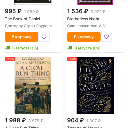
995
1 536
1 989
3 072
The Book of Daniel
Brotherless Night
Доктороу Эдгар Лоуренс
Ganeshananthan V. V.
В корзину
В корзину
8 августа (Сб)
8 августа (Сб)
-50%
-50%
1 988
904
3 975
1 807
A Close Run Thing
Theatre of Marvels