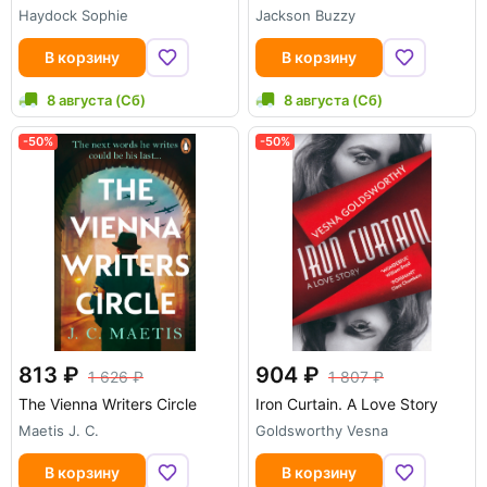
Haydock Sophie
Jackson Buzzy
В корзину
В корзину
8 августа (Сб)
8 августа (Сб)
-50%
-50%
813
904
1 626
1 807
The Vienna Writers Circle
Iron Curtain. A Love Story
Maetis J. C.
Goldsworthy Vesna
В корзину
В корзину