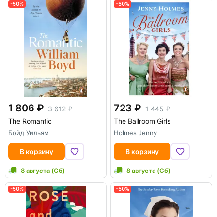
-50%
-50%
1 806
723
3 612
1 445
The Romantic
The Ballroom Girls
Бойд Уильям
Holmes Jenny
В корзину
В корзину
8 августа (Сб)
8 августа (Сб)
-50%
-50%