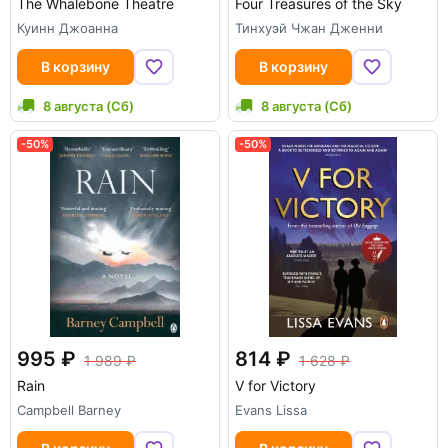
The Whalebone Theatre
Four Treasures of the Sky
Куинн Джоанна
Тинхуэй Чжан Дженни
В корзину
В корзину
8 августа (Сб)
8 августа (Сб)
-50%
-50%
995
814
1 989
1 628
Rain
V for Victory
Campbell Barney
Evans Lissa