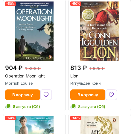
-50%
-50%
904
813
1 808
1 625
Operation Moonlight
Lion
Morrish Louise
Иггульден Конн
В корзину
В корзину
8 августа (Сб)
8 августа (Сб)
-50%
-50%