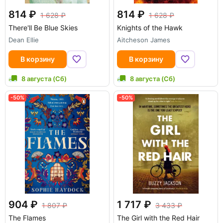
814
814
1 628
1 628
There'll Be Blue Skies
Knights of the Hawk
Dean Ellie
Aitcheson James
В корзину
В корзину
8 августа (Сб)
8 августа (Сб)
-50%
-50%
904
1 717
1 807
3 433
The Flames
The Girl with the Red Hair