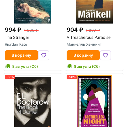
994
904
1 988
1 807
The Stranger
A Treacherous Paradise
Riordan Kate
Манкелль Хеннинг
В корзину
В корзину
8 августа (Сб)
8 августа (Сб)
-50%
-50%