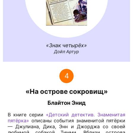
Знак четырёх
Дойл Артур
4
«На острове сокровищ»
Блайтон Энид
В книге серии
«Детский детектив. Знаменитая
пятёрка»
описаны события знаменитой пятёрки
— Джулиана, Дика, Энн и Джорджа со своей
любимой собакой Тимми. Вблизи острова