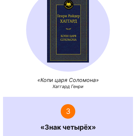
Копи царя Соломона
Хаггард Генри
3
«Знак четырёх»‎