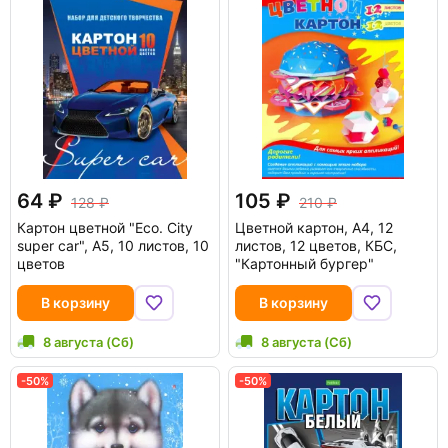
64
105
128
210
Картон цветной "Eco. City
Цветной картон, А4, 12
super car", А5, 10 листов, 10
листов, 12 цветов, КБС,
цветов
"Картонный бургер"
В корзину
В корзину
8 августа (Сб)
8 августа (Сб)
-50%
-50%