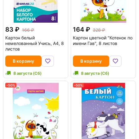
83
164
166
328
Картон белый
Картон цветной "Котенок по
немелованный Учись, А4, 8
имени Гав", 8 листов
листов
В корзину
В корзину
8 августа (Сб)
8 августа (Сб)
-50%
-50%