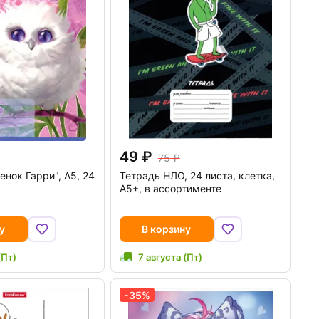
49
75
енок Гарри", А5, 24
Тетрадь НЛО, 24 листа, клетка,
а
А5+, в ассортименте
у
В корзину
(Пт)
7 августа (Пт)
-35%