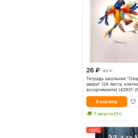
26
40
Тетрадь школьная "Озо
звери" (24 листа, клетка
ассортименте) (42921-2
В корзину
7 августа (Пт)
-50%