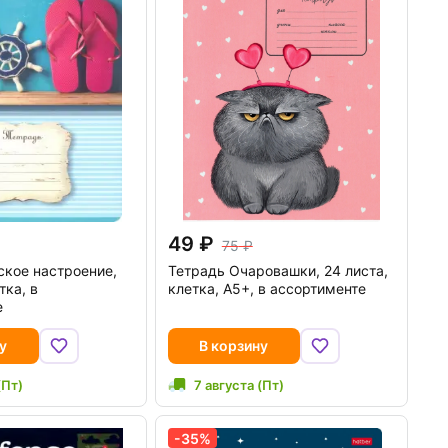
49
75
кое настроение,
Тетрадь Очаровашки, 24 листа,
тка, в
клетка, А5+, в ассортименте
е
у
В корзину
(Пт)
7 августа (Пт)
-35%