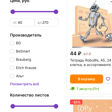
цена, руб.
от
до
производитель
BG
BeSmart
44
67
Brauberg
Тетрадь Robolife, А5, 24
клетка, в ассортименте
Erich Krause
Альт
В корзину
Посмотреть всё
7 августа (Пт)
количество листов
-35%