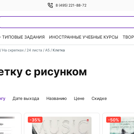
8 (495) 221-88-72
— ТИПОВЫЕ ЗАДАНИЯ
ИНОСТРАННЫЕ УЧЕБНЫЕ КУРСЫ
ТВОР
/
На скрепках
/
24 листа / А5
/
Клетка
етку с рисунком
нгу
дате выхода
названию
цене
скидке
-35%
-50%