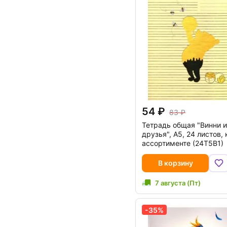
54
83
Тетрадь общая "Винни и
друзья", А5, 24 листов, 
ассортименте (24Т5В1)
В корзину
7 августа (Пт)
-35%