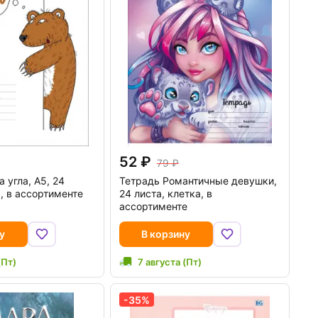
52
79
 угла, А5, 24
Тетрадь Романтичные девушки,
а, в ассортименте
24 листа, клетка, в
ассортименте
у
В корзину
(Пт)
7 августа (Пт)
-35%