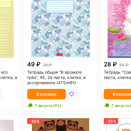
49
28
74
55
 его
Тетрадь общая "В аромате
Тетрадь "Сов
клетка, в
грёз", А5, 24 листа, клетка, в
листа, клетк
ассортименте (4Т5лтВ1)
В корзину
В корзин
7 августа (Пт)
7 августа 
-35%
-35%