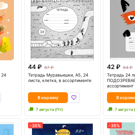
44
42
67
64
 24
Тетрадь Муравьишки, А5, 24
Тетрадь 24 л
листа, клетка, в ассортименте
ПОДОЗРЕВА
ассортимент 
В корзину
В корзин
7 августа (Пт)
7 августа 
-35%
-35%