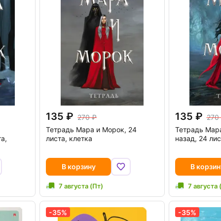
135
135
270
270
Тетрадь Мара и Морок, 24
Тетрадь Мара
а,
листа, клетка
назад, 24 лис
В корзину
В корзин
7 августа (Пт)
7 августа 
-35%
-35%