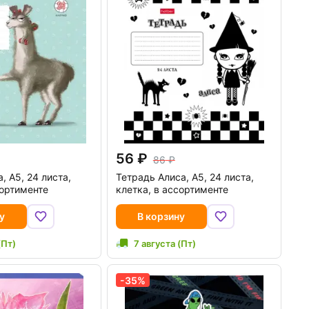
56
86
, А5, 24 листа,
Тетрадь Алиса, А5, 24 листа,
сортименте
клетка, в ассортименте
у
В корзину
(Пт)
7 августа (Пт)
-35%