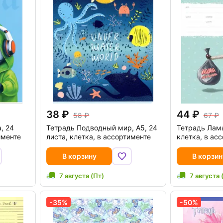
38
44
58
67
, 24
Тетрадь Подводный мир, А5, 24
Тетрадь Лама
именте
листа, клетка, в ассортименте
клетка, в ас
В корзину
В корзин
7 августа (Пт)
7 августа 
-35%
-50%