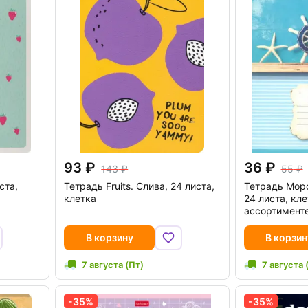
93
36
143
55
ста,
Тетрадь Fruits. Слива, 24 листа,
Тетрадь Морс
клетка
24 листа, кле
ассортимент
В корзину
В корзин
7 августа (Пт)
7 августа 
-35%
-35%