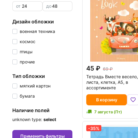
от
до
дизайн обложки
военная техника
космос
птицы
прочие
45
69
тип обложки
Тетрадь Вместе весело,
листа, клетка, А5, в
мягкий картон
ассортименте
бумага
В корзину
Наличие полей
7 августа (Пт)
unknown type:
select
-35%
Применить фильтры