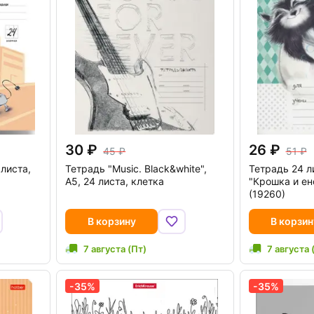
30
26
45
51
 листа,
Тетрадь "Music. Black&white",
Тетрадь 24 л
А5, 24 листа, клетка
"Крошка и ен
(19260)
В корзину
В корзин
7 августа (Пт)
7 августа 
-35%
-35%