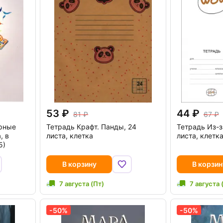
53
44
81
67
рные
Тетрадь Крафт. Панды, 24
Тетрадь Из-за
, в
листа, клетка
листа, клетк
5)
В корзину
В корзин
7 августа (Пт)
7 августа 
-50%
-50%