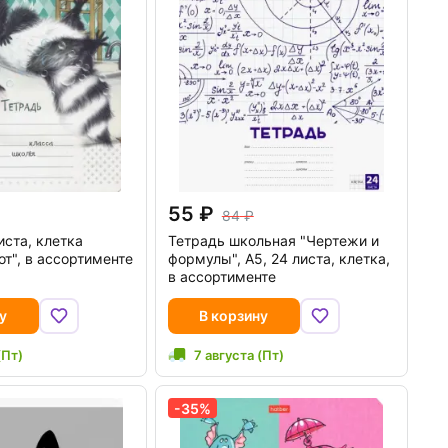
55
84
иста, клетка
Тетрадь школьная "Чертежи и
от", в ассортименте
формулы", А5, 24 листа, клетка,
в ассортименте
у
В корзину
(Пт)
7 августа (Пт)
-35%