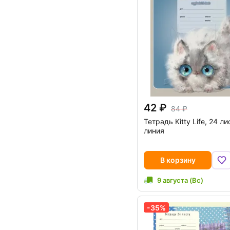
42
84
Тетрадь Kitty Life, 24 ли
линия
В корзину
9 августа (Вс)
-35%