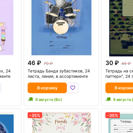
46
30
70
45
х, 24
Тетрадь Банда зубастиков, 24
Тетрадь на с
менте
листа, линия, в ассортименте
паттерн", 24 
В корзину
В корзин
9 августа (Вс)
9 августа 
-35%
-35%