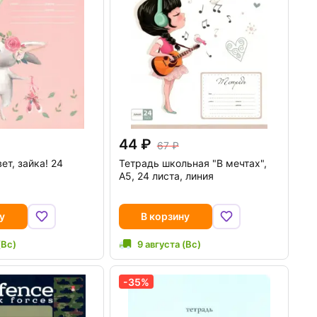
44
67
ет, зайка! 24
Тетрадь школьная "В мечтах",
А5, 24 листа, линия
у
В корзину
(Вс)
9 августа (Вс)
-35%