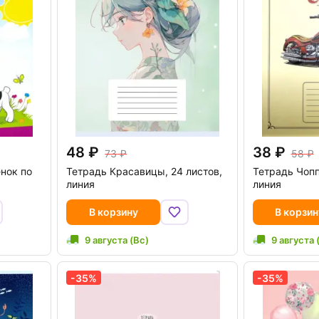
48
38
73
58
енок по
Тетрадь Красавицы, 24 листов,
Тетрадь Чопп
линия
линия
В корзину
В корзин
9 августа (Вс)
9 августа 
-35%
-35%