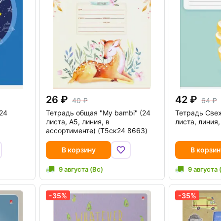
26
42
40
64
 24
Тетрадь общая "My bambi" (24
Тетрадь Све
листа, А5, линия, в
листа, линия
ассортименте) (Т5ск24 8663)
В корзину
В корзин
9 августа (Вс)
9 августа 
-35%
-35%