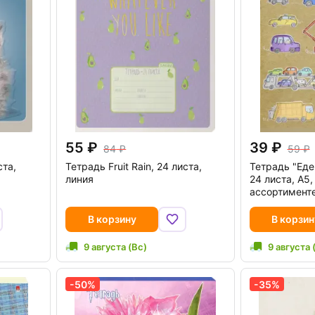
55
39
84
59
ста,
Тетрадь Fruit Rain, 24 листа,
Тетрадь "Еде
линия
24 листа, А5,
ассортимент
В корзину
В корзин
9 августа (Вс)
9 августа 
-50%
-35%