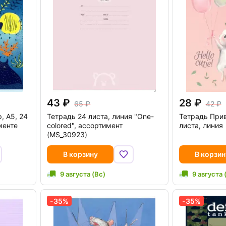
43
28
65
42
, А5, 24
Тетрадь 24 листа, линия "Оne-
Тетрадь Прив
менте
colored", ассортимент
листа, линия
(MS_30923)
В корзину
В корзин
9 августа (Вс)
9 августа 
-35%
-35%