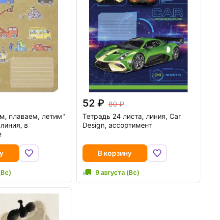
52
80
м, плаваем, летим"
Тетрадь 24 листа, линия, Car
 линия, в
Design, ассортимент
е
у
В корзину
(Вс)
9 августа (Вс)