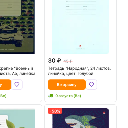
30
45
крепке "Военный
Тетрадь "Народная", 24 листов,
листа, А5, линейка
линейка, цвет: голубой
у
В корзину
(Вс)
9 августа (Вс)
-50%