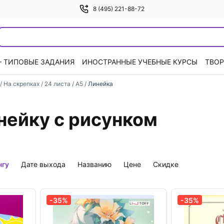
8 (495) 221-88-72
— ТИПОВЫЕ ЗАДАНИЯ
ИНОСТРАННЫЕ УЧЕБНЫЕ КУРСЫ
ТВОР
/
На скрепках
/
24 листа / А5
/
Линейка
инейку с рисунком
нгу
дате выхода
названию
цене
скидке
-35%
-35%