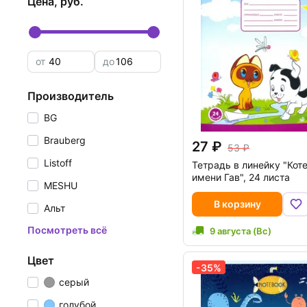
цена, руб.
от
до
производитель
BG
Brauberg
27
53
Listoff
Тетрадь в линейку "Кот
имени Гав", 24 листа
MESHU
В корзину
Альт
Посмотреть всё
9 августа (Вс)
цвет
-35%
серый
голубой