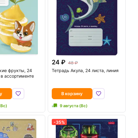
24
48
жие фрукты, 24
Тетрадь Акула, 24 листа, линия
, в ассортименте
у
В корзину
(Вс)
9 августа (Вс)
-35%