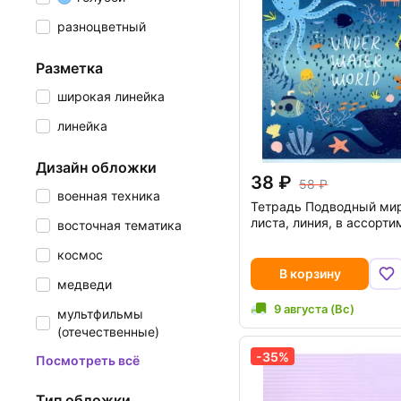
разноцветный
разметка
широкая линейка
линейка
дизайн обложки
38
58
военная техника
Тетрадь Подводный мир
листа, линия, в ассорти
восточная тематика
космос
В корзину
медведи
9 августа (Вс)
мультфильмы
(отечественные)
-35%
Посмотреть всё
тип обложки