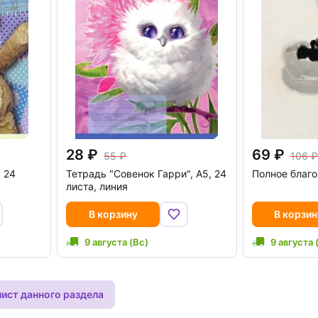
28
69
55
106
 24
Тетрадь "Совенок Гарри", А5, 24
Полное благо
листа, линия
В корзину
В корзин
9 августа (Вс)
9 августа 
лист данного раздела