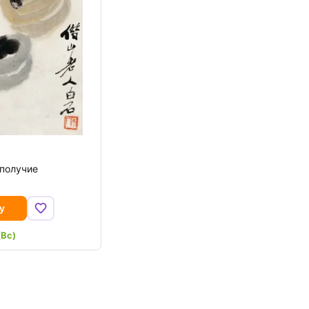
получие
у
(Вс)