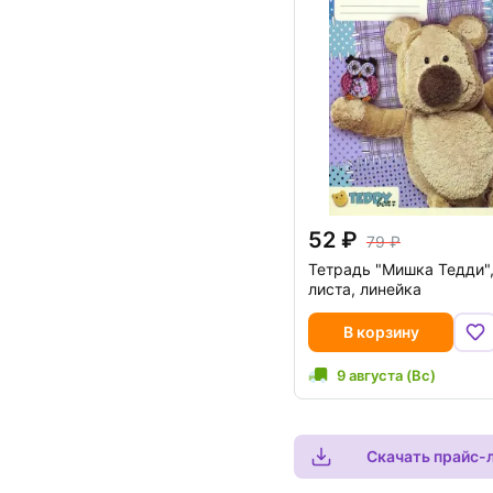
52
79
Тетрадь "Мишка Тедди",
листа, линейка
В корзину
9 августа (Вс)
Скачать прайс-