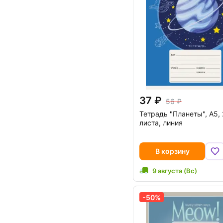
37
56
Тетрадь "Планеты", А5,
листа, линия
В корзину
9 августа (Вс)
-50%