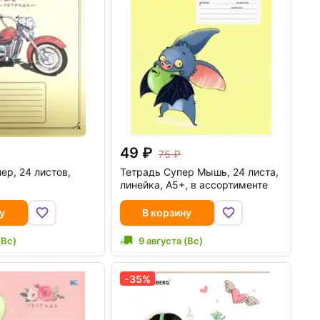
49
75
ер, 24 листов,
Тетрадь Супер Мышь, 24 листа,
линейка, А5+, в ассортименте
у
В корзину
(Вс)
9 августа (Вс)
-35%