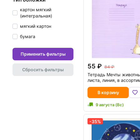
картон мягкий
(интегральная)
мягкий картон
бумага
Применить фильтры
55
84
Сбросить фильтры
Тетрадь Мечты животны
листа, линия, в ассорти
В корзину
9 августа (Вс)
-35%