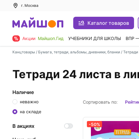
г. Москва
Каталог товаров
Акции
Майшоп.Гид
УЧЕБНИКИ ДЛЯ ШКОЛЫ
ВПР 
Канцтовары
/
Бумага, тетради, альбомы, дневники, бланки
/
Тетради
Тетради 24 листа в л
Наличие
неважно
Сортировать по:
рейти
на складе
-50%
В акциях