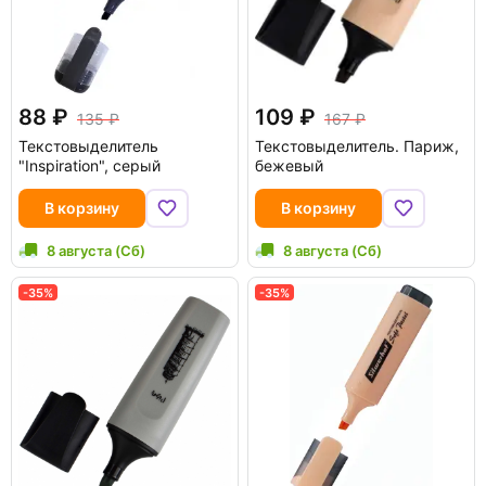
88
109
135
167
Текстовыделитель
Текстовыделитель. Париж,
"Inspiration", серый
бежевый
В корзину
В корзину
8 августа (Сб)
8 августа (Сб)
-35%
-35%