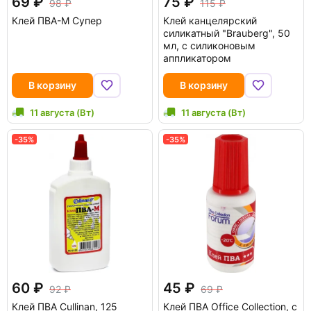
69
75
98
115
Клей ПВА-М Супер
Клей канцелярский
силикатный "Brauberg", 50
мл, с силиконовым
аппликатором
В корзину
В корзину
11 августа (Вт)
11 августа (Вт)
-35%
-35%
60
45
92
69
Клей ПВА Cullinan, 125
Клей ПВА Office Collection, с