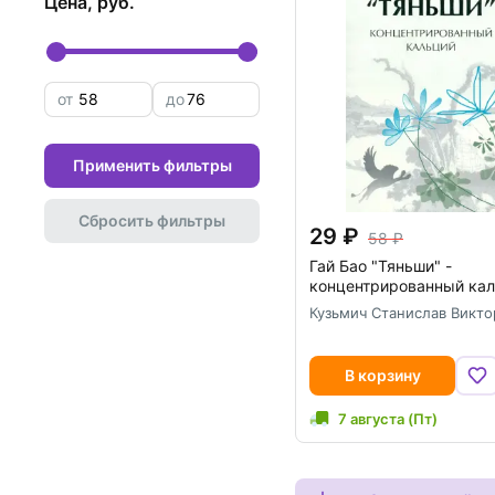
цена, руб.
от
до
Применить фильтры
Сбросить фильтры
29
58
Гай Бао "Тяньши" -
концентрированный ка
Кузьмич Станислав Викто
В корзину
7 августа (Пт)