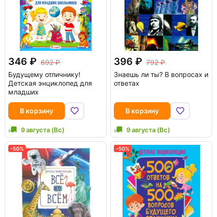
346
396
692
792
Будущему отличнику!
Знаешь ли ты? В вопросах и
Детская энциклопед для
ответах
младших
В корзину
В корзину
9 августа (Вс)
9 августа (Вс)
-50%
-50%