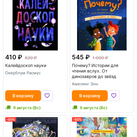
410
545
820
1 090
Калейдоскоп науки
Почему? Истории для
чтения вслух. От
Окерблум Расмус
динозавров до звёзд
Амелинг Энн
В корзину
В корзину
9 августа (Вс)
9 августа (Вс)
-50%
-50%