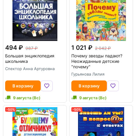
494
1 021
987
2 042
Большая энциклопедия
Почему звезды падают?
школьника
Неожиданные детские
"почему"
Спектор Анна Артуровна
Гурьянова Лилия
В корзину
В корзину
9 августа (Вс)
9 августа (Вс)
-50%
-50%