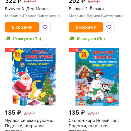
322
292
644
584
Выпуск 3. Дед Мороз
Выпуск 2. Ёлочка
Маврина Лариса Викторовна
Маврина Лариса Викторовна
В корзину
В корзину
10 августа (Пн)
10 августа (Пн)
-50%
-50%
135
135
270
270
Чудеса своими руками.
Скоро-скоро Новый Год.
Поделки, открытки,
Поделки, открытки,
сюрпризы
сюрпризы