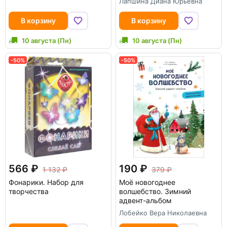
Лапшина Диана Юрьевна
В корзину
В корзину
10 августа (Пн)
10 августа (Пн)
-50%
-50%
566
190
1 132
379
Фонарики. Набор для
Моё новогоднее
творчества
волшебство. Зимний
адвент-альбом
Лобейко Вера Николаевна