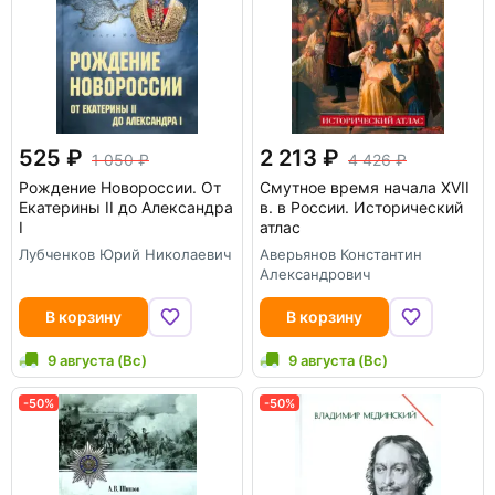
525
2 213
1 050
4 426
Рождение Новороссии. От
Смутное время начала XVII
Екатерины II до Александра
в. в России. Исторический
I
атлас
Лубченков Юрий Николаевич
Аверьянов Константин
Александрович
В корзину
В корзину
9 августа (Вс)
9 августа (Вс)
-50%
-50%