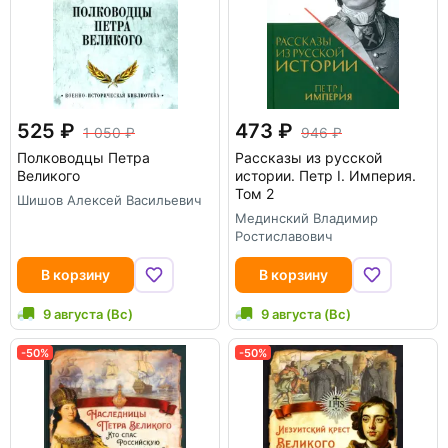
525
473
1 050
946
Полководцы Петра
Рассказы из русской
Великого
истории. Петр I. Империя.
Том 2
Шишов Алексей Васильевич
Мединский Владимир
Ростиславович
В корзину
В корзину
9 августа (Вс)
9 августа (Вс)
-50%
-50%