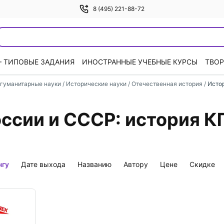
8 (495) 221-88-72
— ТИПОВЫЕ ЗАДАНИЯ
ИНОСТРАННЫЕ УЧЕБНЫЕ КУРСЫ
ТВОР
гуманитарные науки
/
Исторические науки
/
Отечественная история
/
Исто
оссии и СССР: история 
нгу
дате выхода
названию
автору
цене
скидке