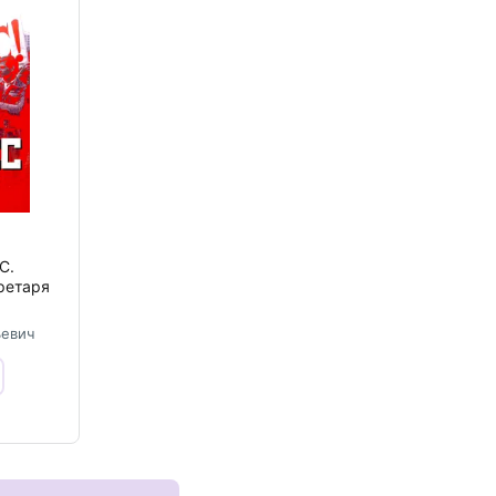
С.
ретаря
ьевич