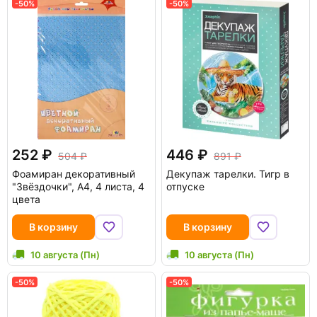
-50%
-50%
252
446
504
891
Фоамиран декоративный
Декупаж тарелки. Тигр в
"Звёздочки", А4, 4 листа, 4
отпуске
цвета
В корзину
В корзину
10 августа (Пн)
10 августа (Пн)
-50%
-50%