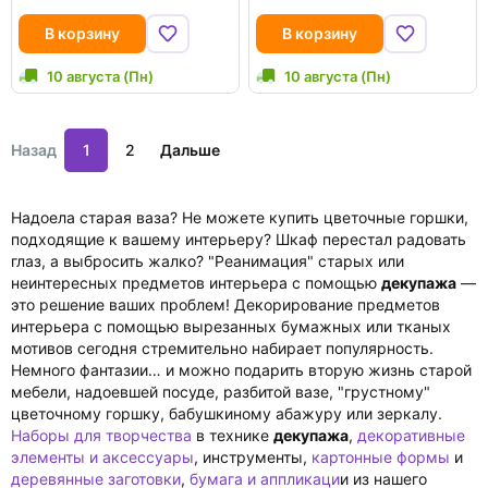
В корзину
В корзину
10 августа (Пн)
10 августа (Пн)
Назад
1
2
Дальше
Надоела старая ваза? Не можете купить цветочные горшки,
подходящие к вашему интерьеру? Шкаф перестал радовать
глаз, а выбросить жалко? "Реанимация" старых или
неинтересных предметов интерьера с помощью
декупажа
—
это решение ваших проблем! Декорирование предметов
интерьера с помощью вырезанных бумажных или тканых
мотивов сегодня стремительно набирает популярность.
Немного фантазии… и можно подарить вторую жизнь старой
мебели, надоевшей посуде, разбитой вазе, "грустному"
цветочному горшку, бабушкиному абажуру или зеркалу.
Наборы для творчества
в технике
декупажа
,
декоративные
элементы и аксессуары
, инструменты,
картонные формы
и
деревянные заготовки
,
бумага и аппликаци
и из нашего