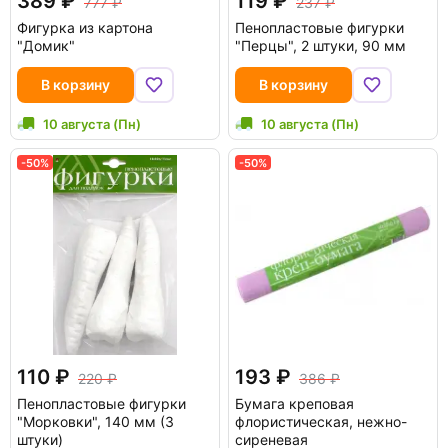
389
119
777
237
Фигурка из картона
Пенопластовые фигурки
"Домик"
"Перцы", 2 штуки, 90 мм
В корзину
В корзину
10 августа (Пн)
10 августа (Пн)
-50%
-50%
110
193
220
386
Пенопластовые фигурки
Бумага креповая
"Морковки", 140 мм (3
флористическая, нежно-
штуки)
сиреневая