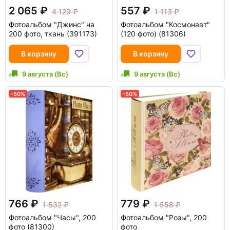
2 065
557
4 129
1 113
Фотоальбом "Джинс" на
Фотоальбом "Космонавт"
200 фото, ткань (391173)
(120 фото) (81306)
В корзину
В корзину
9 августа (Вс)
9 августа (Вс)
-50%
-50%
766
779
1 532
1 558
Фотоальбом "Часы", 200
Фотоальбом "Розы", 200
фото (81300)
фото