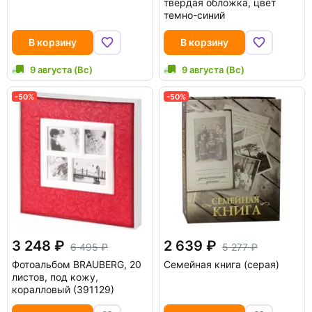
твердая обложка, цвет
темно-синий
В корзину
В корзину
9 августа (Вс)
9 августа (Вс)
-50%
-50%
3 248
2 639
6 495
5 277
Фотоальбом BRAUBERG, 20
Семейная книга (серая)
листов, под кожу,
коралловый (391129)