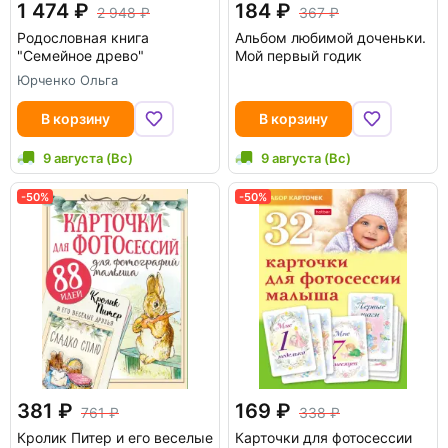
1 474
184
2 948
367
Родословная книга
Альбом любимой доченьки.
"Семейное древо"
Мой первый годик
Юрченко Ольга
В корзину
В корзину
9 августа (Вс)
9 августа (Вс)
-50%
-50%
381
169
761
338
Кролик Питер и его веселые
Карточки для фотосессии