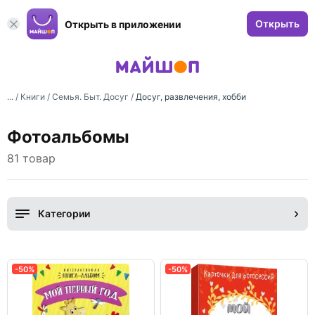
Открыть
Открыть в приложении
... /
Книги
/
Семья. Быт. Досуг
/
Досуг, развлечения, хобби
Фотоальбомы
81 товар
Категории
-50%
-50%