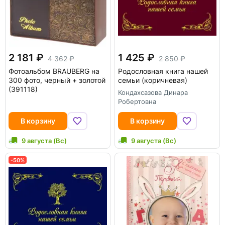
2 181
1 425
4 362
2 850
Фотоальбом BRAUBERG на
Родословная книга нашей
300 фото, черный + золотой
семьи (коричневая)
(391118)
Кондахсазова Динара
Робертовна
В корзину
В корзину
9 августа (Вс)
9 августа (Вс)
-50%