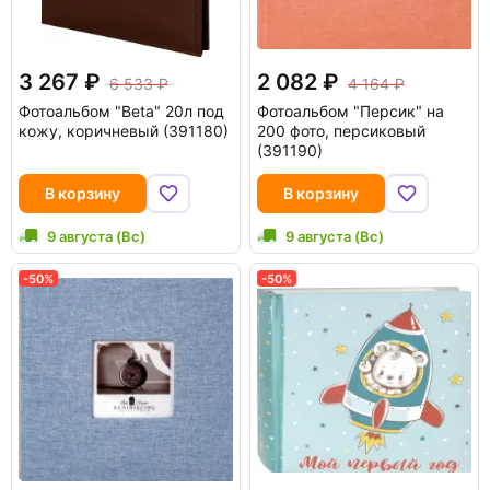
3 267
2 082
6 533
4 164
Фотоальбом "Beta" 20л под
Фотоальбом "Персик" на
кожу, коричневый (391180)
200 фото, персиковый
(391190)
В корзину
В корзину
9 августа (Вс)
9 августа (Вс)
-50%
-50%