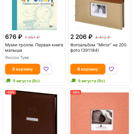
676
2 206
1 351
4 412
Муми-тролли. Первая книга
Фотоальбом "Mirror" на 200
малыша
фото (391184)
Янссон Туве
В корзину
В корзину
9 августа (Вс)
9 августа (Вс)
-50%
-50%