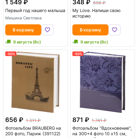
1 549
348
696
Первый год нашего малыша
My Love. Напиши свою
историю
Мишина Светлана
В корзину
В корзину
9 августа (Вс)
9 августа (Вс)
-50%
-50%
656
871
1 311
1 741
Фотоальбом BRAUBERG на
Фотоальбом "Вдохновение",
200 фото, Париж (391122)
на 300+4 фото 10 х15 см,