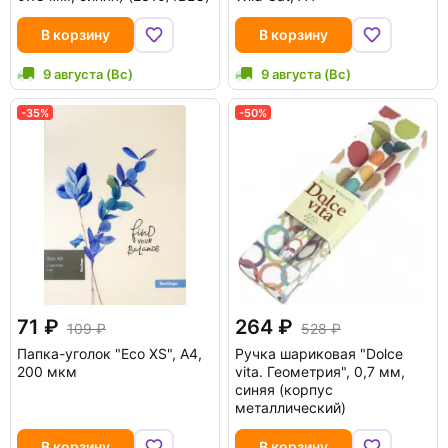
В корзину
В корзину
9 августа (Вс)
9 августа (Вс)
-35%
-50%
71
264
109
528
Папка-уголок "Eco XS", A4,
Ручка шариковая "Dolce
200 мкм
vita. Геометрия", 0,7 мм,
синяя (корпус
металлический)
В корзину
В корзину