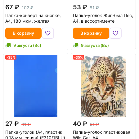
67
53
102
81
Папка-конверт на кнопке,
Папка-уголок Жил-был Пёс,
А4, 180 мкм, желтая
А4, в ассортименте
В корзину
В корзину
9 августа (Вс)
9 августа (Вс)
-35%
-35%
27
40
41
61
Папка-уголок (A4, пластик,
Папка-уголок пластиковая
0.18 мм, синяя) (E310/1BLU)
Wild Cat, A4