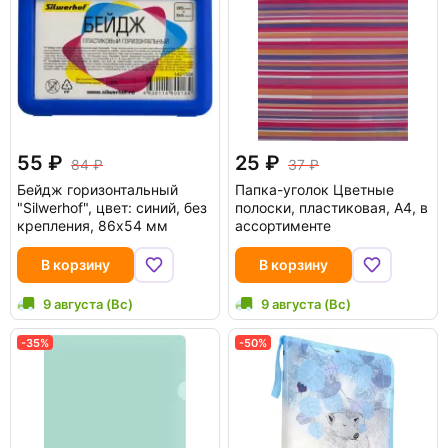
55
25
84
37
Бейдж горизонтальный
Папка-уголок Цветные
"Silwerhof", цвет: синий, без
полоски, пластиковая, А4, в
крепления, 86x54 мм
ассортименте
В корзину
В корзину
9 августа (Вс)
9 августа (Вс)
-35%
-50%