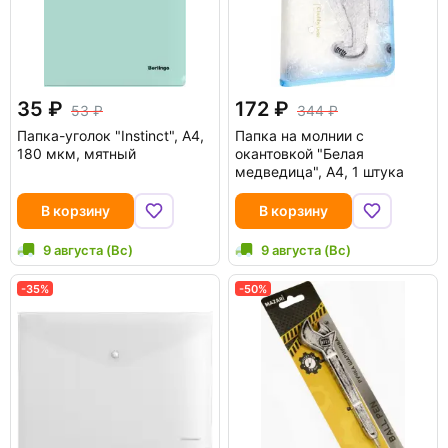
35
172
53
344
Папка-уголок "Instinct", А4,
Папка на молнии с
180 мкм, мятный
окантовкой "Белая
медведица", А4, 1 штука
В корзину
В корзину
9 августа (Вс)
9 августа (Вс)
-35%
-50%