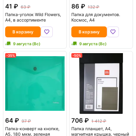
41
86
63
132
Папка-уголок Wild Flowers,
Папка для документов.
A4, в ассортименте
Космос, А4
В корзину
В корзину
9 августа (Вс)
9 августа (Вс)
-35%
-50%
64
706
97
1 412
Папка-конверт на кнопке,
Папка планшет, A4,
А5, 180 мкм, зеленая
магнитная крышка, черный