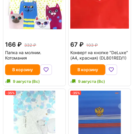
166
67
332
103
Папка на молнии.
Конверт на кнопке "DeLuxe"
Котомания
(А4, красная) (DL801RED/1)
В корзину
В корзину
9 августа (Вс)
9 августа (Вс)
-35%
-35%