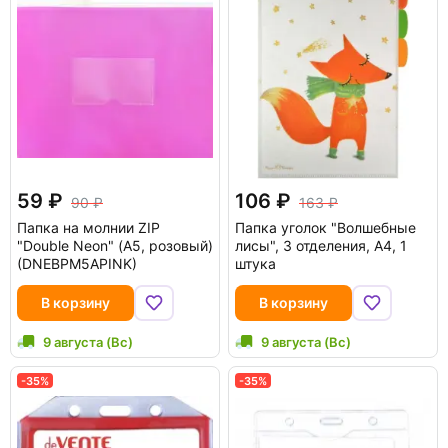
59
106
90
163
Папка на молнии ZIP
Папка уголок "Волшебные
"Double Neon" (А5, розовый)
лисы", 3 отделения, А4, 1
(DNEBPM5APINK)
штука
В корзину
В корзину
9 августа (Вс)
9 августа (Вс)
-35%
-35%