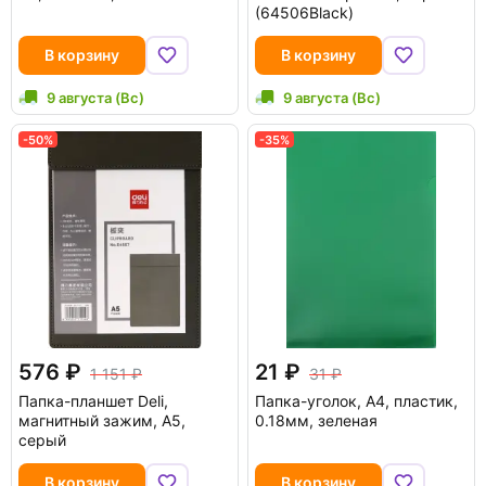
(64506Black)
В корзину
В корзину
9 августа (Вс)
9 августа (Вс)
-50%
-35%
576
21
1 151
31
Папка-планшет Deli,
Папка-уголок, A4, пластик,
магнитный зажим, А5,
0.18мм, зеленая
серый
В корзину
В корзину