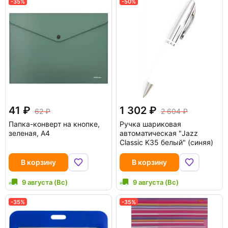
-35%
-50%
41
1 302
62
2 604
Папка-конверт на кнопке,
Ручка шариковая
зеленая, А4
автоматическая "Jazz
Classic K35 белый" (синяя)
В корзину
В корзину
9 августа (Вс)
9 августа (Вс)
-35%
-35%