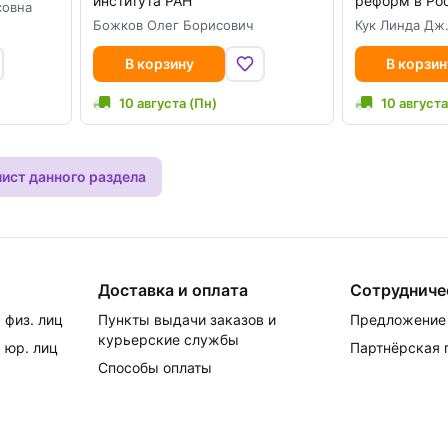
института РАН
реформ в Ро
совна
Божков Олег Борисович
Кук Линда Дж
В корзину
В корзин
10 августа (Пн)
10 августа
лист данного раздела
Доставка и оплата
Сотрудниче
 физ. лиц
Пункты выдачи заказов и
Предложение 
курьерские службы
 юр. лиц
Партнёрская
Способы оплаты