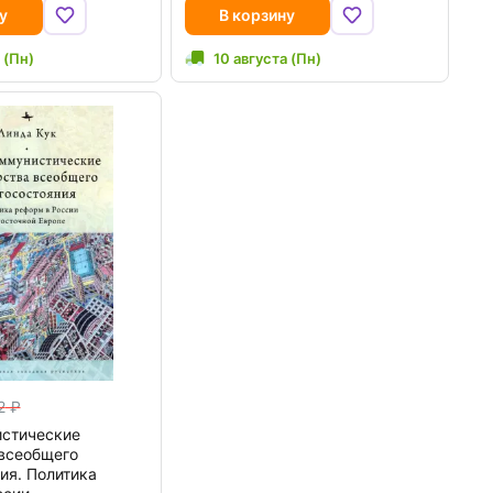
у
В корзину
 (Пн)
10 августа (Пн)
2
стические
 всеобщего
ия. Политика