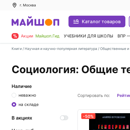
г. Москва
Каталог товаров
Акции
Майшоп.Гид
УЧЕБНИКИ ДЛЯ ШКОЛЫ
ВПР 
Книги
/
Научная и научно-популярная литература
/
Общественные и 
Социология: Общие т
Наличие
неважно
Сортировать по:
рейти
на складе
-50%
В акциях