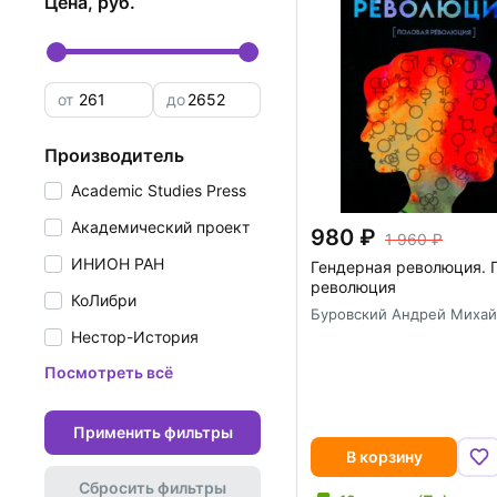
цена, руб.
от
до
производитель
Academic Studies Press
Академический проект
980
1 960
ИНИОН РАН
Гендерная революция. 
революция
КоЛибри
Буровский Андрей Михай
Нестор-История
Посмотреть всё
Применить фильтры
В корзину
Сбросить фильтры