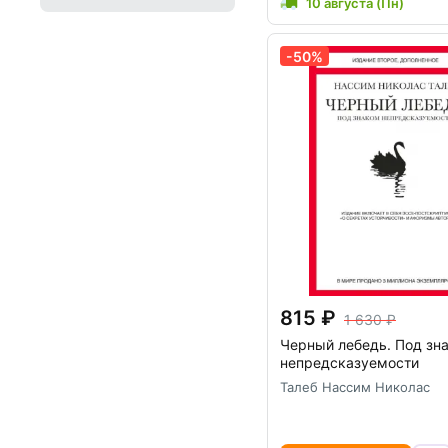
10 августа (Пн)
-50%
815
1 630
Черный лебедь. Под зн
непредсказуемости
Талеб Нассим Николас