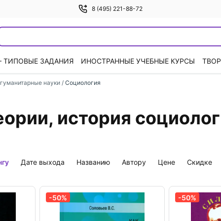
8 (495) 221-88-72
— ТИПОВЫЕ ЗАДАНИЯ
ИНОСТРАННЫЕ УЧЕБНЫЕ КУРСЫ
ТВОР
гуманитарные науки
/
Социология
еории, история социоло
нгу
дате выхода
названию
автору
цене
скидке
-50%
-50%