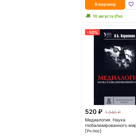
В корзину
10 августа (Пн)
-50%
520
1 040
Медиалогия. Наука
глобализированного ми
[Уч.пос]