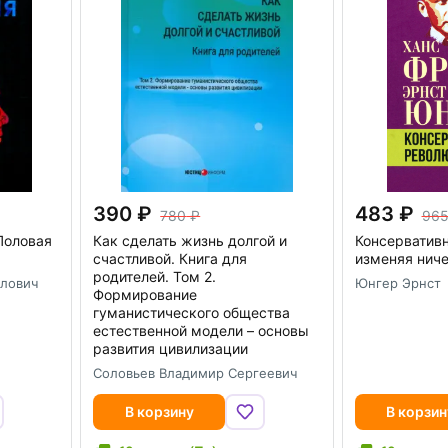
390
483
780
96
Половая
Как сделать жизнь долгой и
Консервативн
счастливой. Книга для
изменяя ниче
родителей. Том 2.
лович
Юнгер Эрнст
Формирование
гуманистического общества
естественной модели – основы
развития цивилизации
Соловьев Владимир Сергеевич
В корзину
В корзин