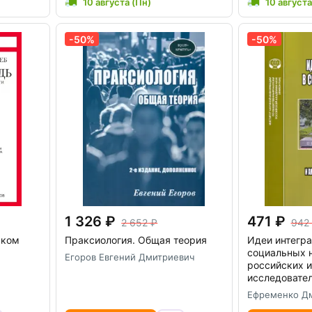
10 августа (Пн)
10 августа
-50%
-50%
1 326
471
2 652
942
аком
Праксиология. Общая теория
Идеи интегра
социальных 
Егоров Евгений Дмитриевич
российских 
исследовате
Ефременко Дм