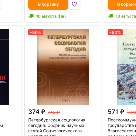
В корзину
В корзин
10 августа (Пн)
10 августа
-50%
-50%
374
571
748
1 14
Петербургская социология
Посткоммуни
ра
сегодня. Сборник научных
государства
статей Социологического
благосостоян