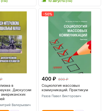
 (Пн)
10 августа (Пн)
-50%
400
800
лизма в
Социология массовых
науках. Дискуссии
коммуникаций. Практикум
и американских
Разов Павел Викторович
лей
итрий Валерьевич