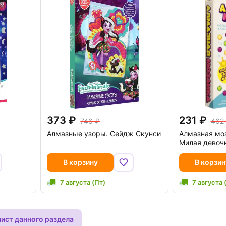
373
231
746
462
Алмазные узоры. Сейдж Скунси
Алмазная моз
Милая девоч
В корзину
В корзин
7 августа (Пт)
7 августа 
лист данного раздела