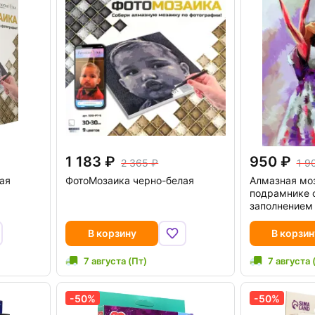
1 183
950
2 365
1 9
ая
ФотоМозаика черно-белая
Алмазная мо
подрамнике 
заполнением
В корзину
В корзин
7 августа (Пт)
7 августа 
-50%
-50%