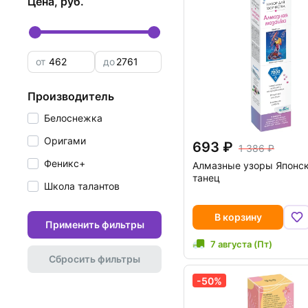
цена, руб.
от
до
производитель
Белоснежка
Оригами
693
1 386
Феникс+
Алмазные узоры Японс
танец
Школа талантов
В корзину
Применить фильтры
7 августа (Пт)
Сбросить фильтры
-50%