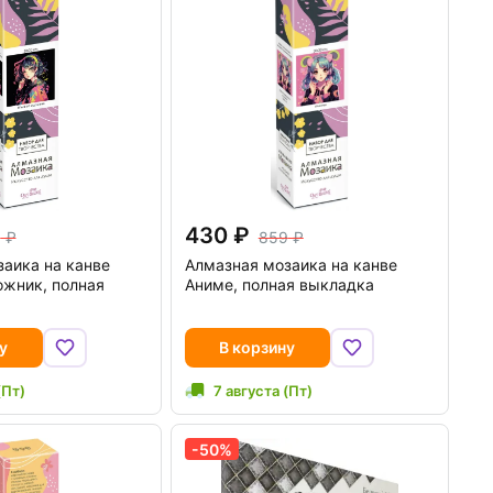
430
9
859
аика на канве
Алмазная мозаика на канве
ожник, полная
Аниме, полная выкладка
у
В корзину
(Пт)
7 августа (Пт)
-50%