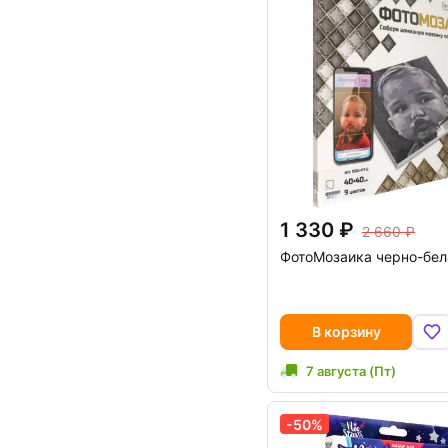
1 330
2 660
ФотоМозаика черно-бел
В корзину
7 августа (Пт)
-50%