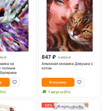
847
00
1 693
заика на
Алмазная мозаика Девушка с
с полным
котом
 Балерина
у
В корзину
(Пт)
7 августа (Пт)
-50%