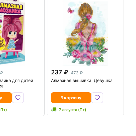
237
473
аика для детей
Алмазная вышивка. Девушка
ка
у
В корзину
(Пт)
7 августа (Пт)