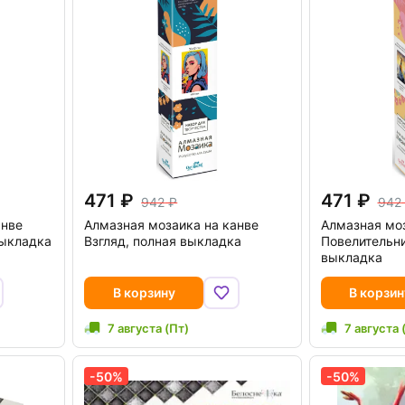
471
471
942
942
анве
Алмазная мозаика на канве
Алмазная моз
выкладка
Взгляд, полная выкладка
Повелительни
выкладка
В корзину
В корзин
7 августа (Пт)
7 августа 
-50%
-50%