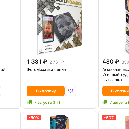
1 381
430
2 761
85
кий
ФотоМозаика сепия
Алмазная моз
Уличный худ
выкладка
В корзину
В корзин
7 августа (Пт)
7 августа 
-50%
-50%