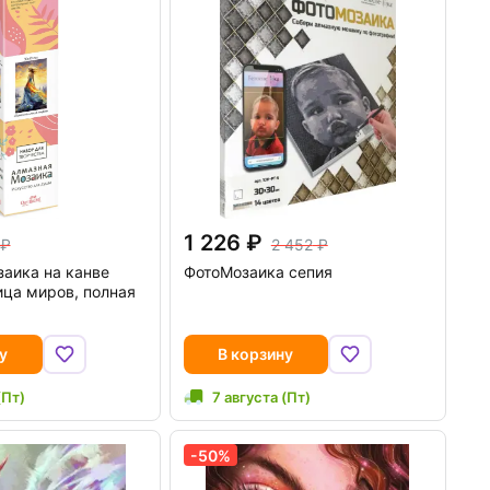
1 226
2 452
аика на канве
ФотоМозаика сепия
ца миров, полная
у
В корзину
(Пт)
7 августа (Пт)
-50%