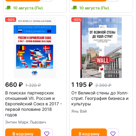
10 августа (Пн)
10 августа (Пн)
-50%
-50%
660
1 195
1 320
2 390
В поисках партнерских
От Великой стены до Уолл-
отношений VII. Россия и
стрит. География бизнеса и
Европейский Союз в 2017 -
культуры
первой половине 2018
Янь Вэй
годов
Энтин Марк Львович
В корзину
В корзину