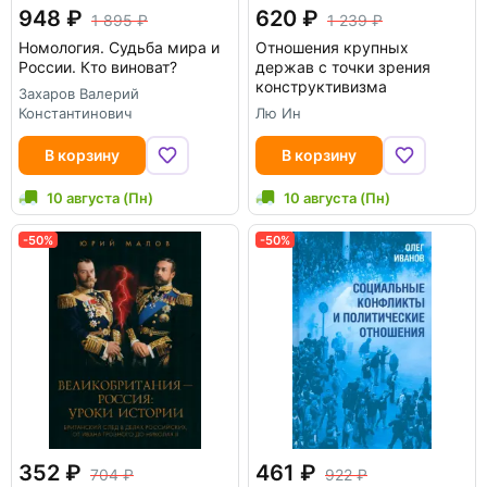
948
620
1 895
1 239
Номология. Судьба мира и
Отношения крупных
России. Кто виноват?
держав с точки зрения
конструктивизма
Захаров Валерий
Константинович
Лю Ин
В корзину
В корзину
10 августа (Пн)
10 августа (Пн)
-50%
-50%
352
461
704
922