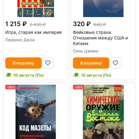
1 215
320
2 430
640
Игра, старая как империя
Фейковые страхи.
Отношения между США и
Перкинс Джон
Китаем
Синь Цзиянь
В корзину
В корзину
10 августа (Пн)
10 августа (Пн)
-50%
-50%