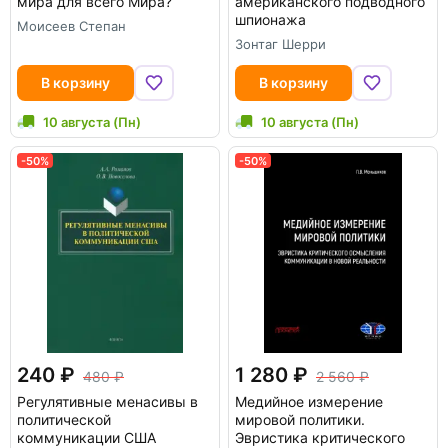
мира для всего Мира?
американского подводного
шпионажа
Моисеев Степан
Зонтаг Шерри
В корзину
В корзину
10 августа (Пн)
10 августа (Пн)
-50%
-50%
240
1 280
480
2 560
Регулятивные менасивы в
Медийное измерение
политической
мировой политики.
коммуникации США
Эвристика критического