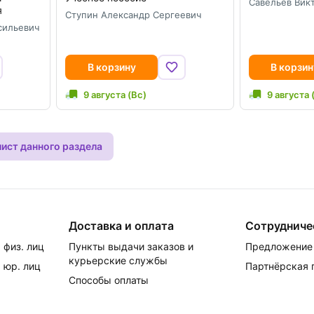
Савельев Вик
я
Ступин Александр Сергеевич
сильевич
В корзину
В корзин
9 августа (Вс)
9 августа 
лист данного раздела
Доставка и оплата
Сотрудниче
 физ. лиц
Пункты выдачи заказов и
Предложение 
курьерские службы
 юр. лиц
Партнёрская
Способы оплаты