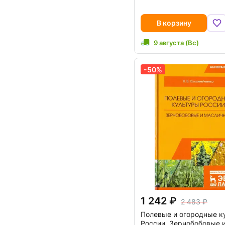
В корзину
9 августа (Вс)
-50%
1 242
2 483
Полевые и огородные к
России. Зернобобовые 