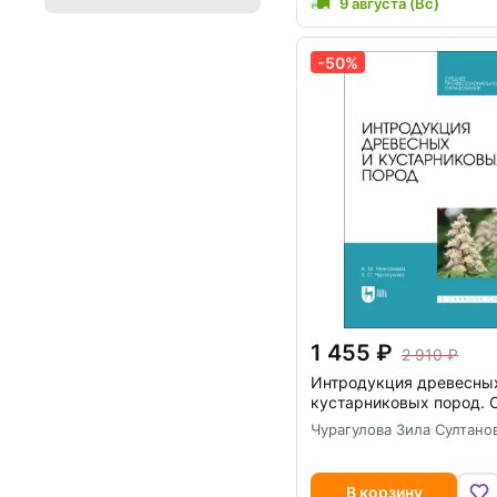
9 августа (Вс)
-50%
1 455
2 910
Интродукция древесны
кустарниковых пород. 
Чурагулова Зила Султано
В корзину