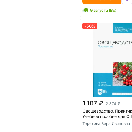
9 августа (Вс)
-50%
1 187
2 374
Овощеводство. Практик
Учебное пособие для С
Терехова Вера Ивановна