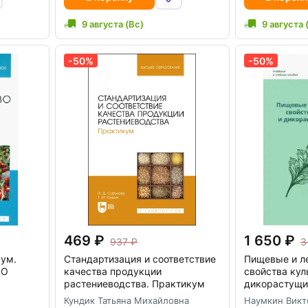
9 августа (Вс)
9 августа 
-50%
-50%
469
1 650
937
3
ум.
Стандартизация и соответствие
Пищевые и л
ПО
качества продукции
свойства кул
растениеводства. Практикум
дикорастущи
Кундик Татьяна Михайловна
Наумкин Викт