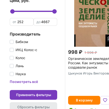
цена, руб.
от
до
производитель
Бибком
ИКЦ Колос-с
998
1 996
Колос
Органическое земледел
России. Как энтузиасты
Лань
создавали рынок
Цыкунов Игорь Викторов
Наука
Посмотреть всё
Применить фильтры
В корзину
Сбросить фильтры