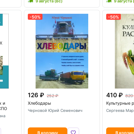
9 августа (Вс)
9 августа 
-50%
-50%
126
410
252
820
х и
Хлебодары
Культурные 
СПО
Черновой Юрий Семенович
Сергеева Мар
вна
В корзину
В корзин