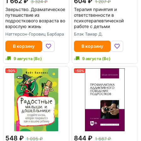
1 662
604
3 324
1 207
Зверьство. Драматическое
Терапия принятия и
путешествие из
ответственности в
подросткового возраста во
психотерапевтической
взрослую жизнь
работе с детьми
Наттерсон-Горовиц Барбара
Блэк Тамар Д.
В корзину
В корзину
9 августа (Вс)
9 августа (Вс)
-50%
-50%
548
844
1 095
1 687