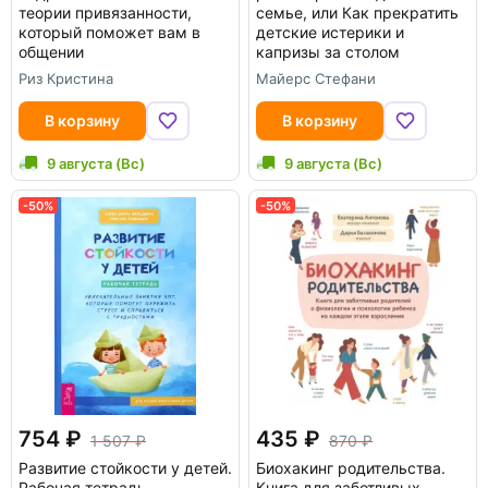
теории привязанности,
семье, или Как прекратить
который поможет вам в
детские истерики и
общении
капризы за столом
Риз Кристина
Майерс Стефани
В корзину
В корзину
9 августа (Вс)
9 августа (Вс)
-50%
-50%
754
435
1 507
870
Развитие стойкости у детей.
Биохакинг родительства.
Рабочая тетрадь
Книга для заботливых