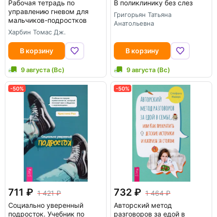
Рабочая тетрадь по
В поликлинику без слез
управлению гневом для
Григорьян Татьяна
мальчиков-подростков
Анатольевна
Харбин Томас Дж.
В корзину
В корзину
9 августа (Вс)
9 августа (Вс)
-50%
-50%
711
732
1 421
1 464
Социально уверенный
Авторский метод
подросток. Учебник по
разговоров за едой в