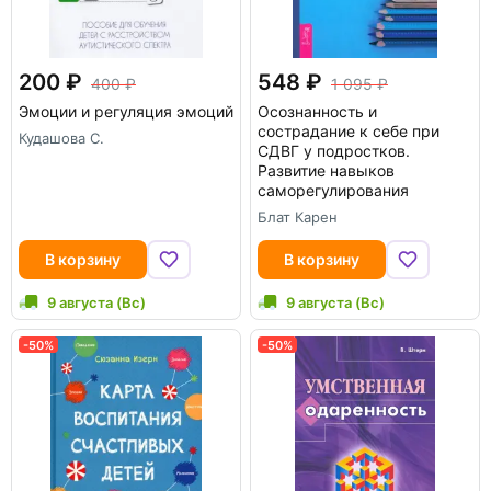
200
548
400
1 095
Эмоции и регуляция эмоций
Осознанность и
сострадание к себе при
Кудашова С.
СДВГ у подростков.
Развитие навыков
саморегулирования
Блат Карен
В корзину
В корзину
9 августа (Вс)
9 августа (Вс)
-50%
-50%