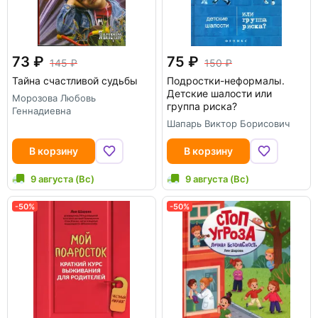
73
75
145
150
Тайна счастливой судьбы
Подростки-неформалы.
Детские шалости или
Морозова Любовь
группа риска?
Геннадиевна
Шапарь Виктор Борисович
В корзину
В корзину
9 августа (Вс)
9 августа (Вс)
-50%
-50%