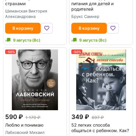
страхами
питания для детей и
родителей
Шиманская Виктория
Александровна
Брукс Самнер
В корзину
В корзину
9 августа (Вс)
9 августа (Вс)
-50%
-50%
590
349
1 179
697
Люблю и понимаю
52 легких способа
общаться с ребенком. Как?
Лабковский Михаил