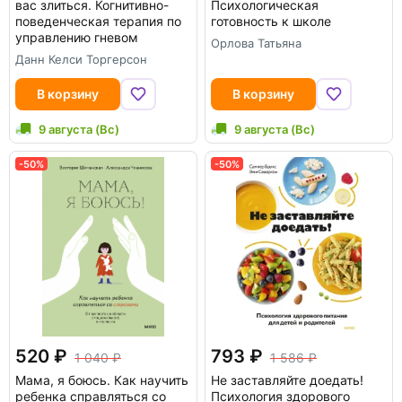
вас злиться. Когнитивно-
Психологическая
поведенческая терапия по
готовность к школе
управлению гневом
Орлова Татьяна
Данн Келси Торгерсон
В корзину
В корзину
9 августа (Вс)
9 августа (Вс)
-50%
-50%
520
793
1 040
1 586
Мама, я боюсь. Как научить
Не заставляйте доедать!
ребенка справляться со
Психология здорового