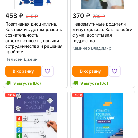
458
370
915
739
Позитивная дисциплина.
Невозмутимые родители
Как помочь детям развить
живут дольше. Как не сойти
сознательность,
с ума, воспитывая
ответственность, навыки
подростка
сотрудничества и решения
Каминер Владимир
проблем
Нельсен Джейн
В корзину
В корзину
9 августа (Вс)
9 августа (Вс)
-50%
-50%