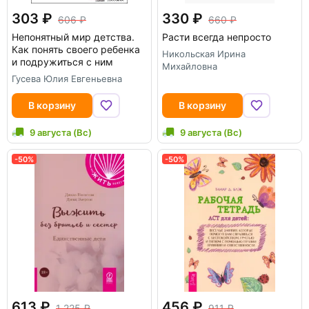
303
330
606
660
Непонятный мир детства.
Расти всегда непросто
Как понять своего ребенка
Никольская Ирина
и подружиться с ним
Михайловна
Гусева Юлия Евгеньевна
В корзину
В корзину
9 августа (Вс)
9 августа (Вс)
-50%
-50%
613
456
1 225
911