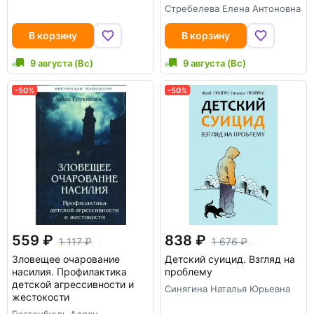
Стребелева Елена Антоновна
В корзину
В корзину
9 августа (Вс)
9 августа (Вс)
-50%
-50%
559
838
1 117
1 676
Зловещее очарование
Детский суицид. Взгляд на
насилия. Профилактика
проблему
детской агрессивности и
Синягина Наталья Юрьевна
жестокости