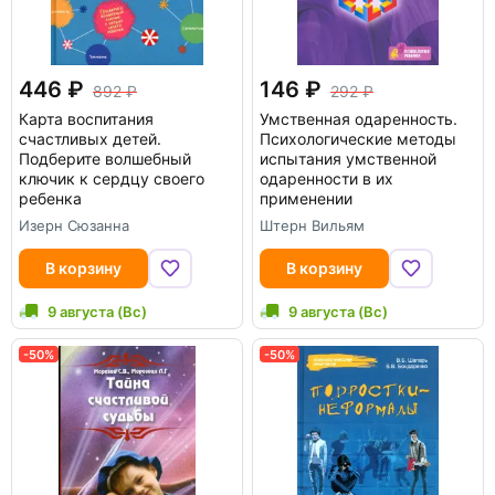
446
146
892
292
Карта воспитания
Умственная одаренность.
счастливых детей.
Психологические методы
Подберите волшебный
испытания умственной
ключик к сердцу своего
одаренности в их
ребенка
применении
Изерн Сюзанна
Штерн Вильям
В корзину
В корзину
9 августа (Вс)
9 августа (Вс)
-50%
-50%