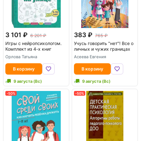
3 101
383
6 201
765
Игры с нейропсихологом.
Учусь говорить "нет"! Все о
Комплект из 4-х книг
личных и чужих границах
Орлова Татьяна
Асеева Евгения
В корзину
В корзину
9 августа (Вс)
9 августа (Вс)
-50%
-50%