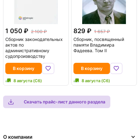
1 050
829
2 100
1 657
Сборник законодательных
Сборник, посвященный
актов по
памяти Владимира
административному
Фадеева. Том II
судопроизводству
В корзину
В корзину
8 августа (Сб)
8 августа (Сб)
Скачать прайс-лист данного раздела
О компании