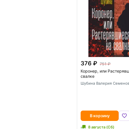
376
751
Коронер, или Растеряв
свалке
Шубина Валерия Семено
В корзину
8 августа (Сб)