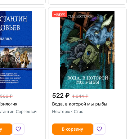
-50%
522
 506
1 044
Трилогия
Вода, в которой мы рыбы
стантин Сергеевич
Нестерюк Стас
у
В корзину