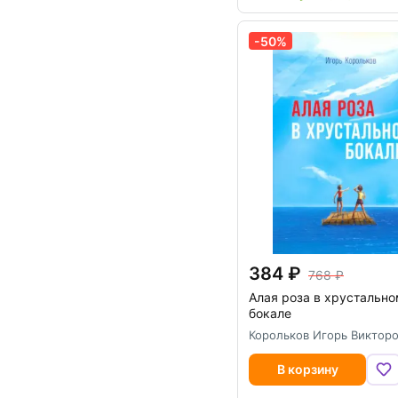
-50%
384
768
Алая роза в хрустальн
бокале
Корольков Игорь Виктор
В корзину