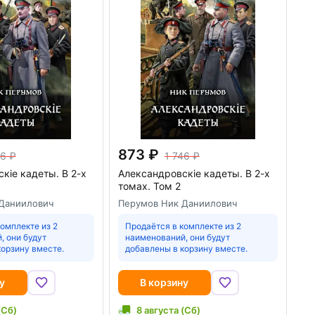
873
46
1 746
кiе кадеты. В 2-х
Александровскiе кадеты. В 2-х
томах. Том 2
Даниилович
Перумов Ник Даниилович
омплекте из 2
Продаётся в комплекте из 2
, они будут
наименований, они будут
корзину вместе.
добавлены в корзину вместе.
у
В корзину
(Сб)
8 августа (Сб)