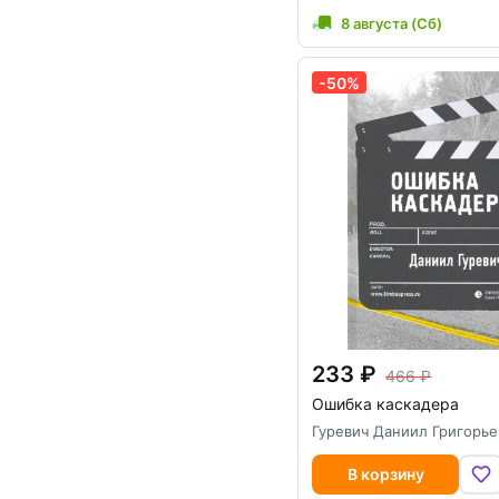
8 августа (Сб)
-50%
233
466
Ошибка каскадера
Гуревич Даниил Григорье
В корзину