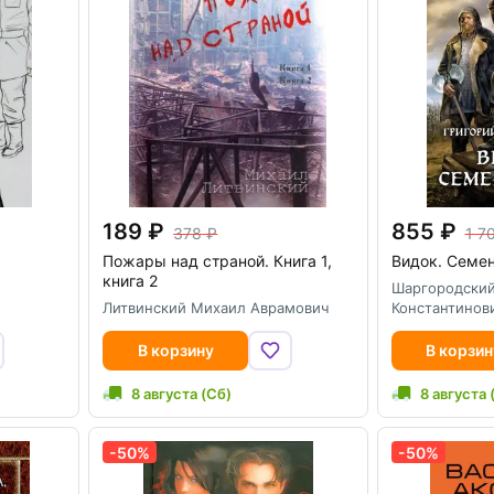
189
855
378
1 7
Пожары над страной. Книга 1,
Видок. Семе
книга 2
Шаргородский
Литвинский Михаил Аврамович
Константинов
В корзину
В корзин
8 августа (Сб)
8 августа 
-50%
-50%