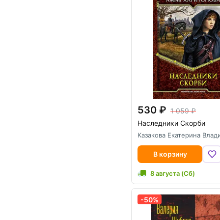
530
1 059
Наследники Скорби
Казакова Екатерина Вла
В корзину
8 августа (Сб)
-50%