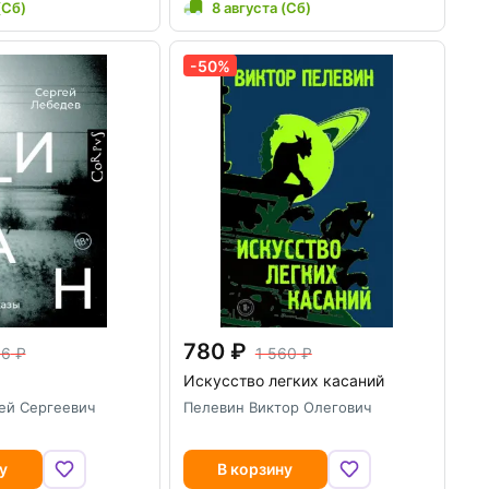
(Сб)
8 августа (Сб)
-50%
780
16
1 560
Искусство легких касаний
ей Сергеевич
Пелевин Виктор Олегович
у
В корзину