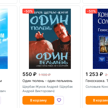
-50%
-50%
550
1 253
1 100
2
ом
Один тюлень - один пельмень
Геносказка. 
Щербак-Жуков Андрей (Щербак
Соловьев Кон
ович
Андрей Викторович)
В корзину
В корзин