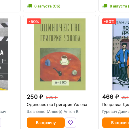
8 августа (Сб)
8 августа 
-50%
-50%
250
466
500
931
Одиночество Григория Узлова
Поправка Дж
вич
Шевченко (Аншеф) Антон В.
Гуревич Дани
В корзину
В корзин