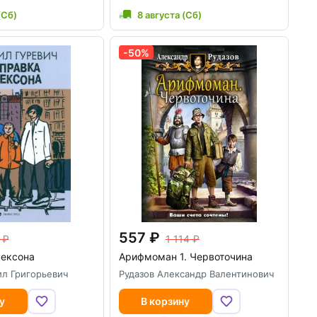
(Сб)
8 августа (Сб)
-50%
557
1 114
ексона
Арифмоман 1. Червоточина
ил Григорьевич
Рудазов Александр Валентинович
у
В корзину