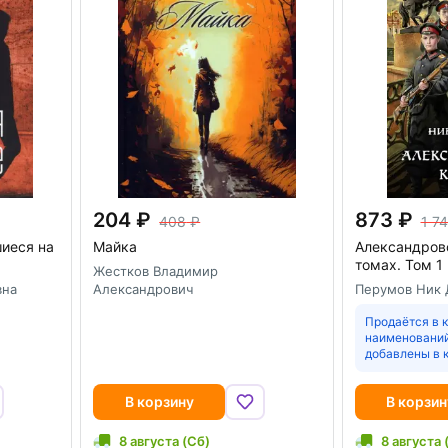
204
873
408
1 7
шиеся на
Майка
Александровс
томах. Том 1
Жестков Владимир
вна
Александрович
Перумов Ник 
Продаётся в к
наименований
добавлены в 
В корзину
В корзин
8 августа (Сб)
8 августа 