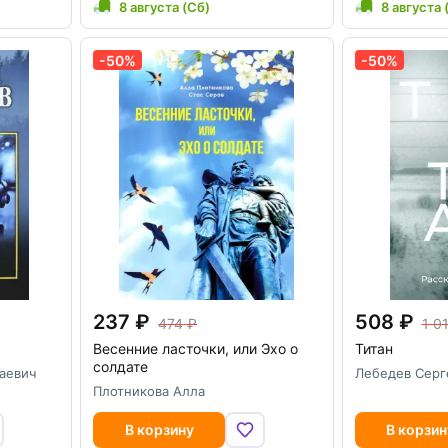
8 августа (Сб)
8 августа 
-50%
-50%
237
508
474
1 0
Весенние ласточки, или Эхо о
Титан
солдате
аевич
Лебедев Серг
Плотникова Алла
В корзину
В корзин