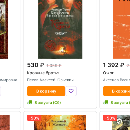
530
1 392
1 059
2
Кровные братья
Ожог
димировна
Пехов Алексей Юрьевич
Аксенов Васи
В корзину
В корзин
8 августа (Сб)
8 августа 
-50%
-50%