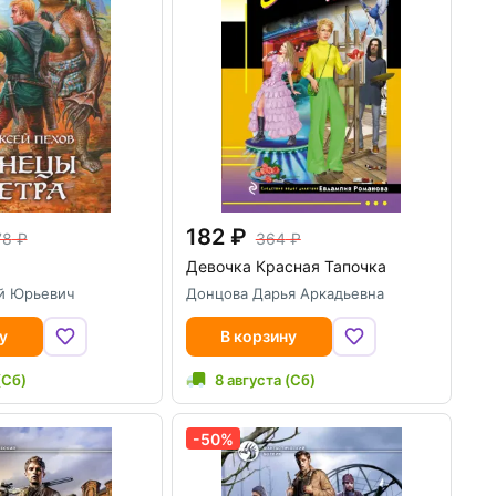
182
78
364
Девочка Красная Тапочка
й Юрьевич
Донцова Дарья Аркадьевна
у
В корзину
(Сб)
8 августа (Сб)
-50%