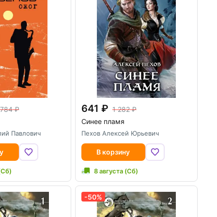
641
 784
1 282
Синее пламя
лий Павлович
Пехов Алексей Юрьевич
у
В корзину
(Сб)
8 августа (Сб)
-50%