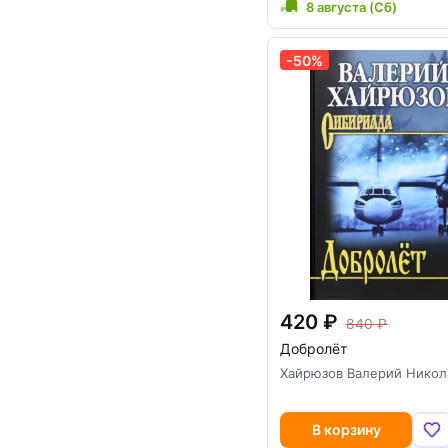
8 августа (Сб)
-50%
420
840
Добролёт
Хайрюзов Валерий Никол
В корзину