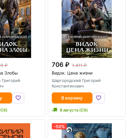
706
09
1 411
на Злобы
Видок. Цена жизни
 Григорий
Шаргородский Григорий
ич
Константинович
у
В корзину
(Сб)
8 августа (Сб)
-50%