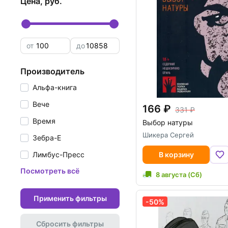
цена, руб.
от
до
производитель
Альфа-книга
Вече
166
331
Время
Выбор натуры
Шикера Сергей
Зебра-Е
Лимбус-Пресс
В корзину
Посмотреть всё
8 августа (Сб)
Применить фильтры
-50%
Сбросить фильтры