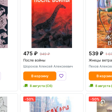
475
539
949
1 0
После войны
Жнецы ветра
Шорохов Алексей Алексеевич
Пехов Алексе
В корзину
В корзин
8 августа (Сб)
8 августа 
-50%
-50%