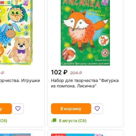
102
204
орчества. Игрушки
Набор для творчества "Фигурка
из помпона. Лисичка"
у
В корзину
(Сб)
8 августа (Сб)