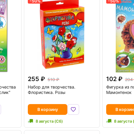
-50%
-50%
255
102
510
204
рчества
Набор для творчества.
Фигурка из п
слик"
Флористика. Розы
Мамонтенок
В корзину
В корзин
8 августа (Сб)
8 августа 