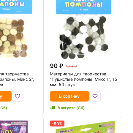
90
179
ля творчества
Материалы для творчества
мпоны. Микс 2",
"Пушистые помпоны. Микс 1", 15
ук
мм, 50 штук
у
В корзину
(Сб)
8 августа (Сб)
-50%