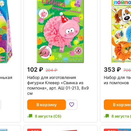
102
353
204
706
енькая
Набор для изготовления
Набор для тв
фигурки Клевер «Свинка из
из помпонов
помпона», арт. АШ 01-213, 8х9
см
В корзину
В корзин
8 августа (Сб)
8 августа 