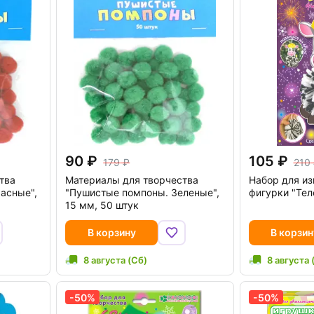
90
105
179
210
тва
Материалы для творчества
Набор для из
асные",
"Пушистые помпоны. Зеленые",
фигурки "Тел
15 мм, 50 штук
В корзину
В корзин
8 августа (Сб)
8 августа 
-50%
-50%