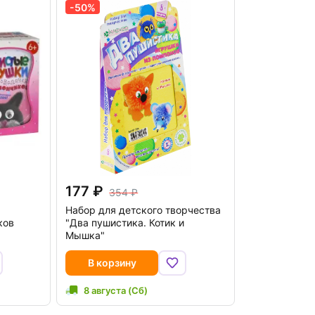
-50%
177
354
Набор для детского творчества
ков
"Два пушистика. Котик и
Мышка"
В корзину
8 августа (Сб)