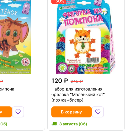
-50%
120
240
омпона.
Набор для изготовления
брелока "Маленький кот"
(пряжа+бисер)
у
В корзину
(Сб)
8 августа (Сб)