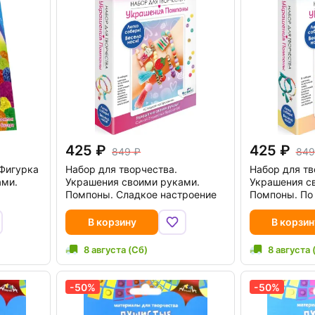
425
425
849
849
"Фигурка
Набор для творчества.
Набор для тв
ами.
Украшения своими руками.
Украшения с
Помпоны. Сладкое настроение
Помпоны. По
В корзину
В корзин
8 августа (Сб)
8 августа 
-50%
-50%