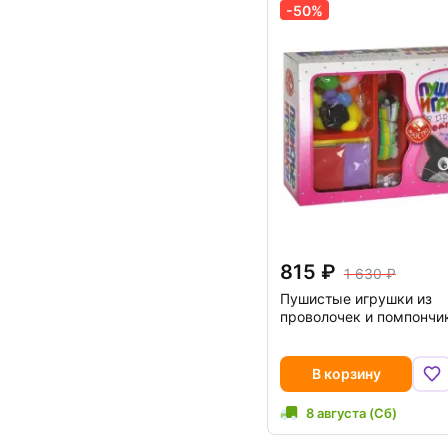
-50%
815
1 630
Пушистые игрушки из
проволочек и помпончи
В корзину
8 августа (Сб)