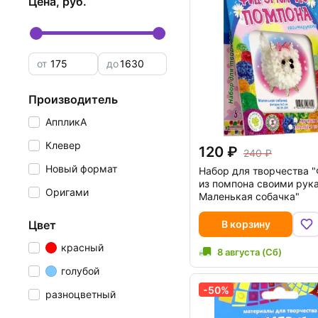
цена, руб.
от
до
производитель
АппликА
Клевер
120
240
Новый формат
Набор для творчества 
из помпона своими рук
Оригами
Маленькая собачка"
цвет
В корзину
красный
8 августа (Сб)
голубой
-50%
разноцветный