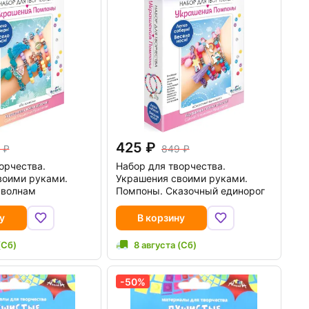
425
849
орчества.
Набор для творчества.
воими руками.
Украшения своими руками.
 волнам
Помпоны. Сказочный единорог
у
В корзину
(Сб)
8 августа (Сб)
-50%