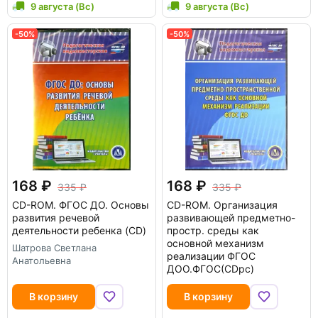
9 августа (Вс)
9 августа (Вс)
-50%
-50%
168
168
335
335
CD-ROM.
ФГОС ДО. Основы
CD-ROM.
Организация
развития речевой
развивающей предметно-
деятельности ребенка (CD)
простр. среды как
основной механизм
Шатрова Светлана
реализации ФГОС
Анатольевна
ДОО.ФГОС(CDрс)
В корзину
В корзину