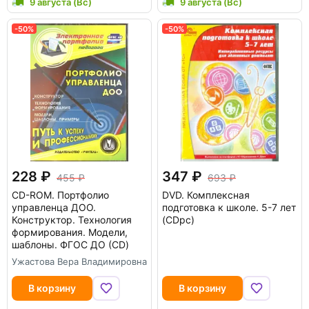
9 августа (Вс)
9 августа (Вс)
-50%
-50%
228
347
455
693
CD-ROM.
Портфолио
DVD.
Комплексная
управленца ДОО.
подготовка к школе. 5-7 лет
Конструктор. Технология
(CDpc)
формирования. Модели,
шаблоны. ФГОС ДО (CD)
Ужастова Вера Владимировна
В корзину
В корзину