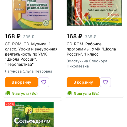
168
168
335
335
CD-ROM.
CD. Музыка. 1
CD-ROM.
Рабочие
класс. Уроки и внеурочная
программы. УМК "Школа
деятельность по УМК
России". 1 класс
"Школа России",
Золотухина Элеонора
"Перспектива"
Николаевна
Лагунова Ольга Петровна
В корзину
В корзину
9 августа (Вс)
9 августа (Вс)
-50%