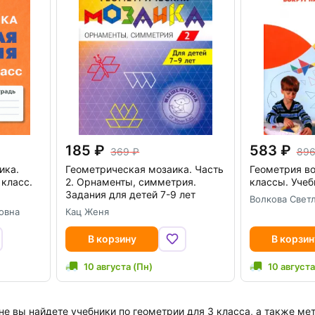
185
583
369
89
ика.
Геометрическая мозаика. Часть
Геометрия во
 класс.
2. Орнаменты, симметрия.
классы. Учеб
Задания для детей 7-9 лет
Волкова Свет
овна
Кац Женя
В корзину
В корзин
10 августа (Пн)
10 августа
е вы найдете учебники по геометрии для 3 класса, а также мет