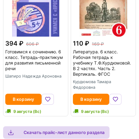
394
110
606
169
Готовимся к сочинению. 6
Литература. 6 класс.
класс. Тетрадь-практикум
Рабочая тетрадь к
для развития письменной
учебнику Т.Ф.Курдюмовой.
речи
В 2 частях. Часть 2.
Вертикаль. ФГОС
Шапиро Надежда Ароновна
Курдюмова Тамара
Федоровна
В корзину
В корзину
9 августа (Вс)
9 августа (Вс)
Скачать прайс-лист данного раздела