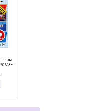
 новым
етрадям.
а