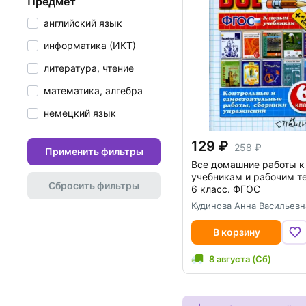
предмет
английский язык
информатика (ИКТ)
литература, чтение
математика, алгебра
немецкий язык
129
258
Применить фильтры
Все домашние работы к
учебникам и рабочим т
Сбросить фильтры
6 класс. ФГОС
Кудинова Анна Васильевн
В корзину
8 августа (Сб)