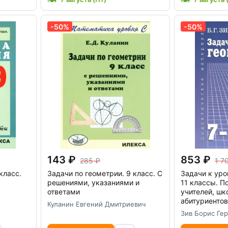
-50%
-50%
143
853
285
1 7
класс.
Задачи по геометрии. 9 класс. С
Задачи к уро
решениями, указаниями и
11 классы. П
ответами
учителей, шк
абитуриентов
Куланин Евгений Дмитриевич
Зив Борис Ге