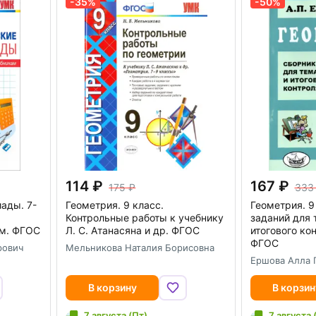
-35%
-50%
114
167
175
333
ады. 7-
Геометрия. 9 класс.
Геометрия. 9
Контрольные работы к учебнику
заданий для 
м. ФГОС
Л. С. Атанасяна и др. ФГОС
итогового ко
ФГОС
рович
Мельникова Наталия Борисовна
Ершова Алла 
В корзину
В корзин
7 августа (Пт)
7 августа 