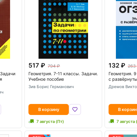
517
132
794
263
 Задачи
Геометрия. 7-11 классы. Задачи.
Геометрия. 9
я
Учебное пособие
с развёрнут
Зив Борис Германович
Дремов Викто
ич
В корзину
В корзин
7 августа (Пт)
7 августа 