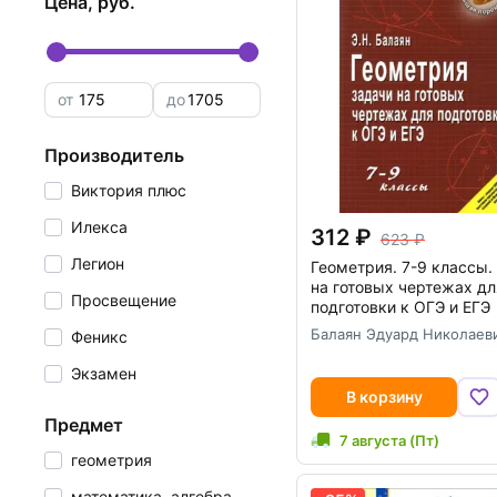
цена, руб.
от
до
производитель
Виктория плюс
Илекса
312
623
Легион
Геометрия. 7-9 классы.
на готовых чертежах дл
Просвещение
подготовки к ОГЭ и ЕГЭ
Балаян Эдуард Николаев
Феникс
Экзамен
В корзину
предмет
7 августа (Пт)
геометрия
математика, алгебра