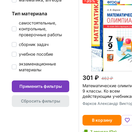
-35%
тип материала
самостоятельные,
контрольные,
проверочные работы
сборник задач
учебное пособие
экзаменационные
материалы
301
462
Математические олимпи
Применить фильтры
9 классы. Ко всем
действующим учебника
Сбросить фильтры
Фарков Александр Викто
В корзину
7 августа (Пт)