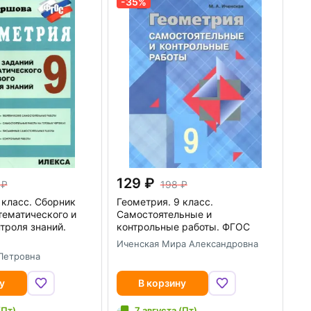
-35%
129
198
 класс. Сборник
Геометрия. 9 класс.
тематического и
Самостоятельные и
нтроля знаний.
контрольные работы. ФГОС
Иченская Мира Александровна
Петровна
у
В корзину
(Пт)
7 августа (Пт)