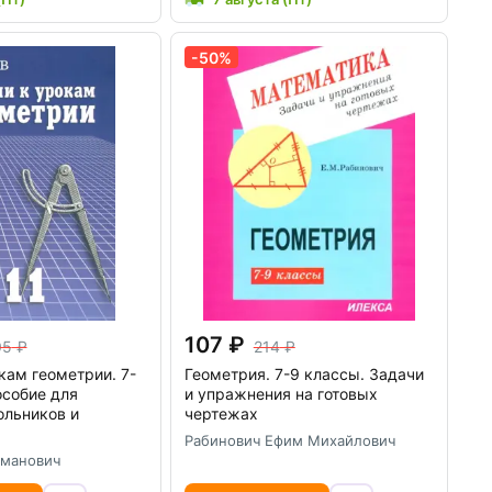
-50%
107
05
214
кам геометрии. 7-
Геометрия. 7-9 классы. Задачи
особие для
и упражнения на готовых
ольников и
чертежах
Рабинович Ефим Михайлович
рманович