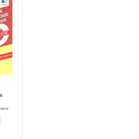
й.
овна