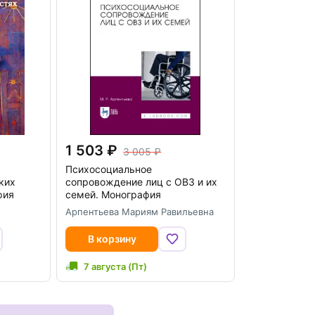
1 503
3 005
Психосоциальное
ких
сопровождение лиц с ОВЗ и их
фия
семей. Монография
Арпентьева Мариям Равильевна
В корзину
7 августа (Пт)