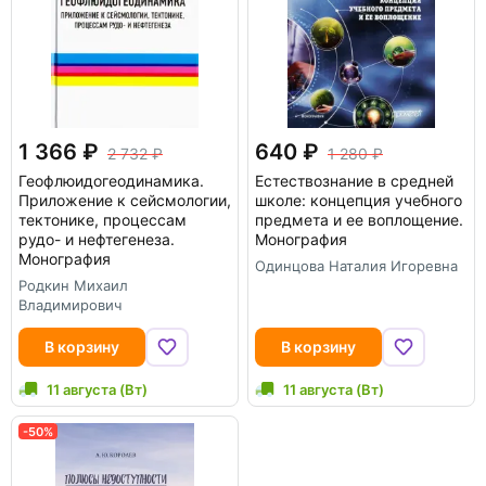
1 366
640
2 732
1 280
Геофлюидогеодинамика.
Естествознание в средней
Приложение к сейсмологии,
школе: концепция учебного
тектонике, процессам
предмета и ее воплощение.
рудо- и нефтегенеза.
Монография
Монография
Одинцова Наталия Игоревна
Родкин Михаил
Владимирович
В корзину
В корзину
11 августа (Вт)
11 августа (Вт)
-50%