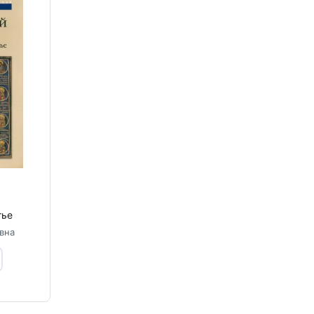
тье
вна