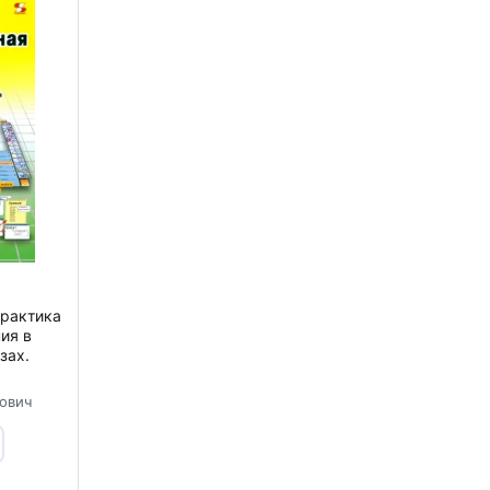
Практика
ия в
зах.
ович