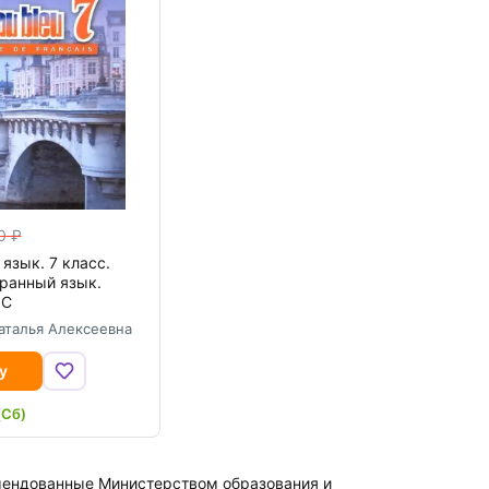
0
язык. 7 класс.
ранный язык.
ОС
аталья Алексеевна
у
(Сб)
омендованные Министерством образования и