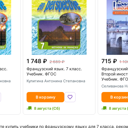
1 748
715
2 689
1 10
асс.
Французский язык. 7 класс.
Французский 
Учебник. ФГОС
Второй иност
Учебник. ФГ
ановна
Кулигина Антонина Степановна
Селиванова Н
В корзину
В корзин
8 августа (Сб)
8 августа 
те купить учебники по французскому языку для 7 класса, рек