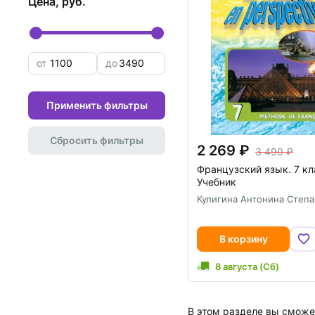
цена, руб.
от
до
Применить фильтры
Сбросить фильтры
2 269
3 490
Французский язык. 7 кл
Учебник
Кулигина Антонина Степ
В корзину
8 августа (Сб)
В этом разделе вы сможе