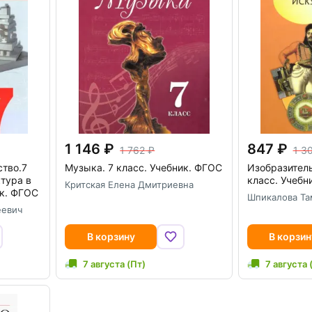
1 146
847
1 762
1 3
ство.7
Музыка. 7 класс. Учебник. ФГОС
Изобразитель
ктура в
класс. Учебн
Критская Елена Дмитриевна
ик. ФГОС
Шпикалова Та
еевич
В корзину
В корзин
7 августа (Пт)
7 августа 