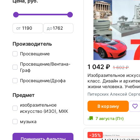
цена, руб.
от
до
производитель
Просвещение
Просвещение/Вентана-
1 042
1 602
Граф
Изобразительное искус
Просвещение/Дрофа
класс. Дизайн и архите
жизни человека. Учебн
Питерских Алексей Серг
предмет
изобразительное
В корзину
искусство (ИЗО), МХК
7 августа (Пт)
музыка
-35%
Применить фильтры