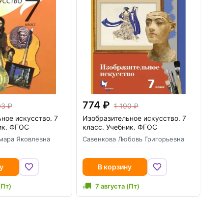
774
03
1 190
ное искусство. 7
Изобразительное искусство. 7
ик. ФГОС
класс. Учебник. ФГОС
мара Яковлевна
Савенкова Любовь Григорьевна
у
В корзину
(Пт)
7 августа (Пт)