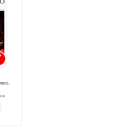
ласс.
вна