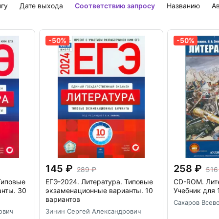
дним из инициаторов и учредителем которого он являлся. Авто
нгу
дате выхода
соответствию запросу
названию
-50%
-50%
145
258
289
516
Типовые
ЕГЭ-2024. Литература. Типовые
CD-ROM.
Лит
нты. 30
экзаменационные варианты. 10
Учебник для 
вариантов
Сахаров Всев
ович
Зинин Сергей Александрович