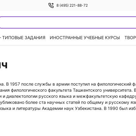
8 (495) 221-88-72
— ТИПОВЫЕ ЗАДАНИЯ
ИНОСТРАННЫЕ УЧЕБНЫЕ КУРСЫ
ТВОР
ич
а. В 1957 после службы в армии поступил на филологический ф
ния филологического факультета Ташкентского университета. 
и и диалектологии русского языка и межфакультетскую кафедру
публиковано более ста научных статей по общему и русскому яз
зыка и литературы Академии наук Узбекистана. В 1990 был изб
 Узбекистана - республиканский Олий Мажли́с. С 1994 по 2002 
ие русской культуры и традиций и русского языка в Узбекистан
местах компактного проживания русскоязычного населения. Увл
сском и других языках, монографии, журнальные и газетные пу