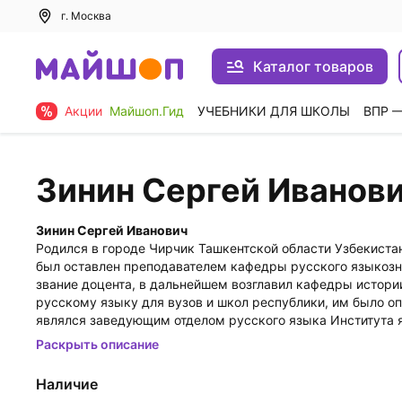
г. Москва
Каталог товаров
Акции
Майшоп.Гид
УЧЕБНИКИ ДЛЯ ШКОЛЫ
ВПР 
Зинин Сергей Иванов
Зинин Сергей Иванович
Родился в городе Чирчик Ташкентской области Узбекистан
был оставлен преподавателем кафедры русского языкозна
звание доцента, в дальнейшем возглавил кафедры истори
русскому языку для вузов и школ республики, им было о
являлся заведующим отделом русского языка Института я
и 2000 избирался в высший законодательный орган власти
Раскрыть описание
работа которого была направлена на сохранение и развит
культурных центров в областных городах Узбекистана в 
Наличие
собрал сотни изданий произведений русского поэта на ру