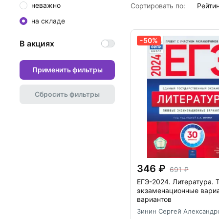
была им передана в ташкентский музей Сергея Есенина, о
неважно
Сортировать по:
рейти
в Средней Азии и Ташкенте в мае 1921 года.
на складе
Дата рождения: 5 декабря 1935 г.
-50%
В акциях
Применить фильтры
Сбросить фильтры
346
691
ЕГЭ-2024. Литература. 
экзаменационные вариа
вариантов
Зинин Сергей Александр