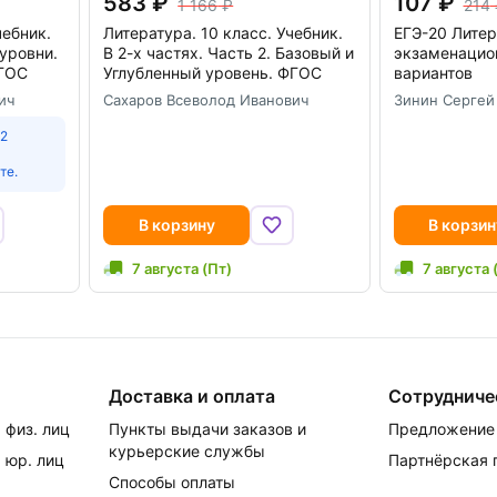
583
107
1 166
214
чебник.
Литература. 10 класс. Учебник.
ЕГЭ-20 Литер
уровни.
В 2-х частях. Часть 2. Базовый и
экзаменацио
ФГОС
Углубленный уровень. ФГОС
вариантов
ич
Сахаров Всеволод Иванович
Зинин Сергей
 2
те.
В корзину
В корзин
7 августа (Пт)
7 августа 
Доставка и оплата
Сотрудниче
 физ. лиц
Пункты выдачи заказов и
Предложение 
курьерские службы
 юр. лиц
Партнёрская
Способы оплаты