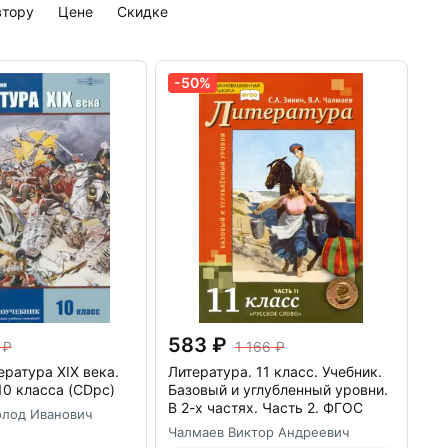
р подробного исследования о пребывании Сергея Есенина
автору
цене
скидке
-50%
583
1 166
ература XIX века.
Литература. 11 класс. Учебник.
10 класса (CDpc)
Базовый и углубленный уровни.
В 2-х частях. Часть 2. ФГОС
олод Иванович
Чалмаев Виктор Андреевич