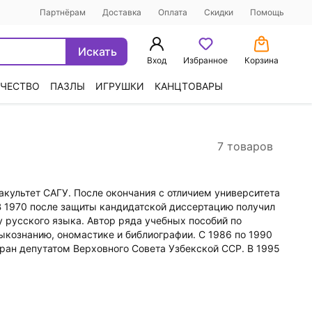
Партнёрам
Доставка
Оплата
Скидки
Помощь
Искать
Вход
Избранное
Корзина
ЧЕСТВО
ПАЗЛЫ
ИГРУШКИ
КАНЦТОВАРЫ
7 товаров
акультет САГУ. После окончания с отличием университета
В 1970 после защиты кандидатской диссертацию получил
 русского языка. Автор ряда учебных пособий по
ыкознанию, ономастике и библиографии. С 1986 по 1990
ран депутатом Верховного Совета Узбекской ССР. В 1995
возглавлял Русский культурный центр Узбекистана,
е. Он лично принимал участие в создании русских
екаясь со студенческих лет творчеством Сергея Есенина,
бликации. Значительная часть его есенинской коллекции