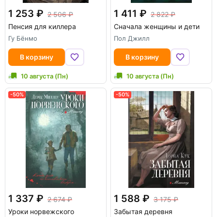
1 253
1 411
2 506
2 822
Пенсия для киллера
Сначала женщины и дети
Гу Бёнмо
Пол Джилл
В корзину
В корзину
10 августа (Пн)
10 августа (Пн)
-50%
-50%
1 337
1 588
2 674
3 175
Уроки норвежского
Забытая деревня