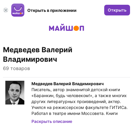
Открыть
Открыть в приложении
Медведев Валерий
Владимирович
69 товаров
Медведев Валерий Владимирович
Писатель, автор знаменитой детской книги
«Баранкин, будь человеком!», а также многих
других литературных произведений, актер.
Учился на режиссерском факультете ГИТИСа.
Работал в театре имени Моссовета. Книги
Медведева вышли тиражом более 9 миллионов
Раскрыть описание
экземпляров, многократно переиздавались,
переведены на 27 языков мира (только в