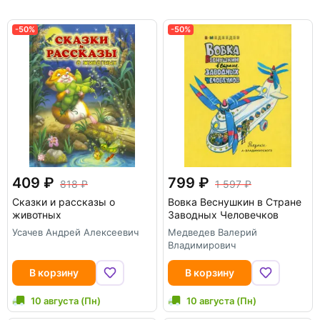
Японии выпущено 11 книг).
Дата рождения: 16 марта 1923 г.
-50%
-50%
409
799
818
1 597
Сказки и рассказы о
Вовка Веснушкин в Стране
животных
Заводных Человечков
Усачев Андрей Алексеевич
Медведев Валерий
Владимирович
В корзину
В корзину
10 августа (Пн)
10 августа (Пн)