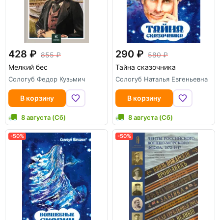
428
290
855
580
Мелкий бес
Тайна сказочника
Сологуб Федор Кузьмич
Сологуб Наталья Евгеньевна
В корзину
В корзину
8 августа (Сб)
8 августа (Сб)
-50%
-50%