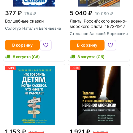
377
5 040
754
10 080
Волшебные сказки
Ленты Российского военно-
морского флота. 1872-1917
Сологуб Наталья Евгеньевна
Степанов Алексей Борисович
В корзину
В корзину
8 августа (Сб)
8 августа (Сб)
-50%
-50%
1 153
1 921
2 305
3 841