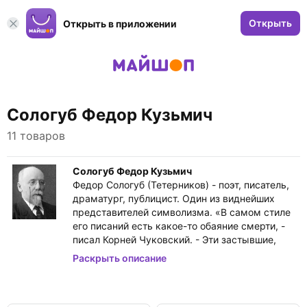
Открыть
Открыть в приложении
Сологуб Федор Кузьмич
11 товаров
Сологуб Федор Кузьмич
Федор Сологуб (Тетерников) - поэт, писатель,
драматург, публицист. Один из виднейших
представителей символизма. «В самом стиле
его писаний есть какое-то обаяние смерти, -
писал Корней Чуковский. - Эти застывшие,
тихие, ровные строки, эта, как мы видели,
Раскрыть описание
беззвучность всех его слов - не здесь ли
источник особенной сологубовской красоты,
которую почуют все, кому дано чуять